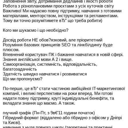
Заповнення звіту, дотримання дедлайнів і якості роботи
Робота з різноплановими проєктами з усіх куточків світу
Важливо! Ми надаємо повну підтримку, навчання з готовими
матеріалами, менторством, інструкціями та регламентами.
Тому ви точно розумітимете вЂ” що треба робити)
Кого ми шукаємо і що необхідно?
Досвід роботи НЕ обов?язковий, але пріоритетний
Розуміння базових принципів SEO та лінкбілдингу буде
плюсом.
Впевнений користувач ПК і бажання навчатися в новій сфері.
Знання англійської мови А 2 і вище.
Самоорганізація, системність, відповідальність,
багатозадачність
Здатність швидко навчатися і розвиватися
Що ми пропонуємо?
По-перше, це вЂ” стати частиною амбіційної IT-маркетингової
компанії, і великі перспективи на роки вперед. Ми готові
надати повну підтримку, круті індивідуальні бенефіти, та
вкладати знання що маємо. А також.
гнучкий графік (Пн-Пт, з 9в€’11 години початок)
Гібридний формат (віддалено або гібридно з офісом у Дніпрі
та Києві).
навчання з нуля повного циклу (теоретичні та практичні