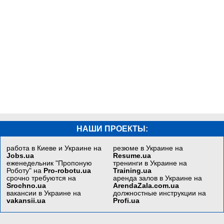
НАШИ ПРОЕКТЫ:
работа в Киеве и Украине на
резюме в Украине на
Jobs.ua
Resume.ua
еженедельник "Пропоную
тренинги в Украине на
Роботу" на
Pro-robotu.ua
Training.ua
срочно требуются на
аренда залов в Украине на
Srochno.ua
ArendaZala.com.ua
вакансии в Украине на
должностные инструкции на
vakansii.ua
Profi.ua