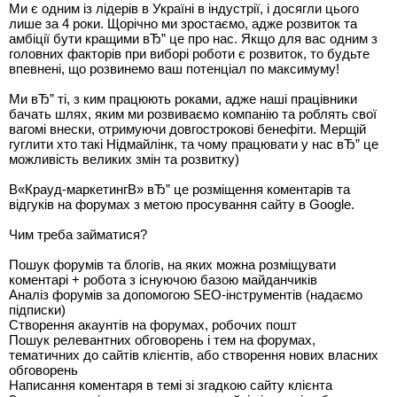
Ми є одним із лідерів в Україні в індустрії, і досягли цього
лише за 4 роки. Щорічно ми зростаємо, адже розвиток та
амбіції бути кращими вЂ” це про нас. Якщо для вас одним з
головних факторів при виборі роботи є розвиток, то будьте
впевнені, що розвинемо ваш потенціал по максимуму!
Ми вЂ” ті, з ким працюють роками, адже наші працівники
бачать шлях, яким ми розвиваємо компанію та роблять свої
вагомі внески, отримуючи довгострокові бенефіти. Мерщій
гуглити хто такі Нідмайлінк, та чому працювати у нас вЂ” це
можливість великих змін та розвитку)
В«Крауд-маркетингВ» вЂ” це розміщення коментарів та
відгуків на форумах з метою просування сайту в Google.
Чим треба займатися?
Пошук форумів та блогів, на яких можна розміщувати
коментарі + робота з існуючою базою майданчиків
Аналіз форумів за допомогою SEO-інструментів (надаємо
підписки)
Створення акаунтів на форумах, робочих пошт
Пошук релевантних обговорень і тем на форумах,
тематичних до сайтів клієнтів, або створення нових власних
обговорень
Написання коментаря в темі зі згадкою сайту клієнта