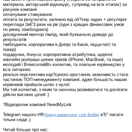
матеріали, авторський відеокурс, супровід на всіх етапах) за
рахунок компанії
оплачуване стажування
оплата за результати, залежно від об?єму задач + регулярні
перегляди 2в€’3 рази на рік (одні з кращих фінансових умов
по ринку лінкбілдинга)
досвідчений ментор тімлід, який буквально доведе до
результатів
тімбілдинги, корпоративи в Дніпрі та Києві, піцца-паті та
покер)
подарунки, бонуси, корпоративна атрибутика, щорічні
ювілейні розіграші цінних призів (IPhone, MacBook, та інше)
молодий і В«веселийВ» колектив, та лояльне керівництво у
всіх питаннях
реальні перспективи кар?єрного зростання, можливість стати
частиною ТОП-менеджменту компанії, адже більшість наших
керівників пройшли шлях з нуля!
Ми той колектив, з яким ти захочеш розвиватися та досягати
дійсно високих цілей :)
?Відеоролик компанії NeedMyLink
Telegram нашого HR:
вЂ” писати
Крауд-маркетолог, Link Builder
тільки сюди :)
Читай більше про нас: