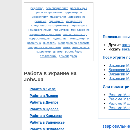
редактор
seo специалист
расклейщик
распространитель
директор по
маркетингу
маркетолог
директор по
рекламе
сценарист
копирайтер
специалист по маркетингу
переводчик
немецкого языка
промоутер
менеджер по
маркетингу и рекламе
seo оптимизатор
Полезные ссы
корреспондент
журналист
менеджер по
развитию
писатель
менеджер по рекламе
Другие
вака
специалист по рекламе
менеджер проекта
Искать
вака
корректор
диктор
расклейщик
объявлений
pr менеджер
Посмотрите п
Вакансии М
Вакансии М
Работа в Украине на
Вакансии М
Вакансии М
Jobs.ua
Или посмотри
Работа в Киеве
Резюме Мар
Работа в Львове
Резюме Мар
Работа в Днепре
Резюме Мар
Резюме Мар
Работа в Одессе
Работа в Харькове
Работа в Запорожье
зварювальник
Работа в Николаеве