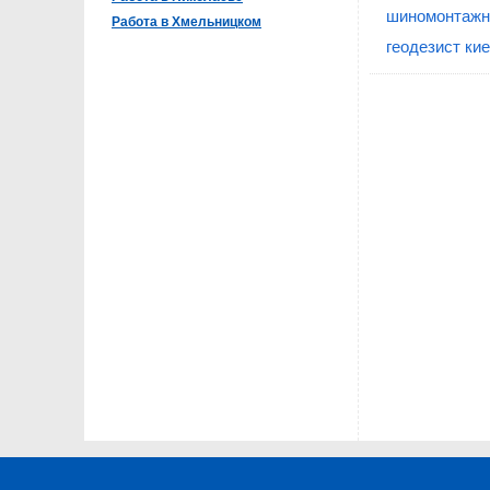
шиномонтажни
Работа в Хмельницком
геодезист ки