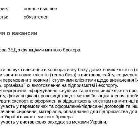
ние:
полное высшее
оты:
обязателен
я о вакансии
ера ЗЕД з функціями митного брокера.
ти пошук і внесення в корпоративну базу даних нових клієнтів (
 запити нових клієнтів (тепла база) з виставок, сайту, соцмереж 
 перемовини з новими і існуючими клієнтами щодо визначення їх
 організації їх виготовлення на підприємстві і експорту.
 періодичне інформування існуючих та потенційних клієнтів про 
ту, фокусні цікаві пропозиції тощо з метою їх зацікавлення, про
вати експортне оформлення відвантажень клієнтам на митниці в 
участь у перемовинах та оформленні/підписанні договорів та інш
ачання сировини, матеріалів, обладнання для підприємства для
 в Україні в якості митного брокера.
участь у виставкових заходах за межами України.