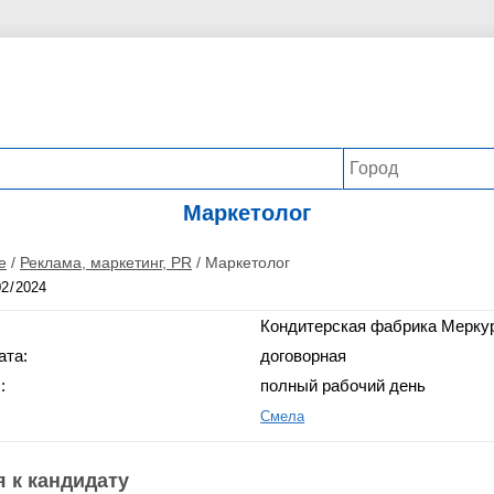
Маркетолог
е
/
Реклама, маркетинг, PR
/
Маркетолог
Кондитерская фабрика Мерку
ата:
договорная
:
полный рабочий день
Смела
 к кандидату