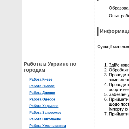
Образова
Опыт раб
Информаци
Функції менедж
Работа в Украине по
Здійснюва
городам
Обробляти
Проводити
замовлень,
Работа Киеве
Проводити
Работа Львове
асортимен
Работа Днепре
Забезпечу
Приймати 
Работа Одессе
щодо пост
Работа Харькове
імпорту їх
Работа Запорожье
Приймати 
Работа Николаеве
Работа Хмельницком