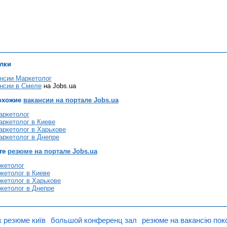
лки
нсии Маркетолог
нсии в Смеле
на Jobs.ua
охожие
вакансии на портале Jobs.ua
аркетолог
аркетолог в Киеве
аркетолог в Харькове
аркетолог в Днепре
те
резюме на портале Jobs.ua
кетолог
кетолог в Киеве
кетолог в Харькове
кетолог в Днепре
 резюме київ
большой конференц зал
резюме на вакансію пок