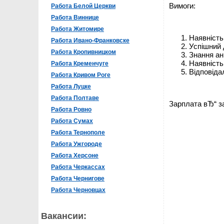
Вимоги:
Работа Белой Церкви
Работа Виннице
Работа Житомире
Наявність
Работа Ивано-Франковске
Успішний 
Работа Кропивницком
Знання анг
Наявність
Работа Кременчуге
Відповідал
Работа Кривом Роге
Работа Луцке
Работа Полтаве
Зарплата вЂ“ за
Работа Ровно
Работа Сумах
Работа Тернополе
Работа Ужгороде
Работа Херсоне
Работа Черкассах
Работа Чернигове
Работа Черновцах
Вакансии: