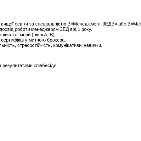
 вищої освіти за спеціальністю В«Менеджмент ЗЕДВ» або В«М
досвід роботи менеджером ЗЕД від 1 року.
лійської мови (рівні А, В).
 сертифікату митного брокера.
ьність, стресостійкість, комунікативні навички.
 результатами співбесіди.