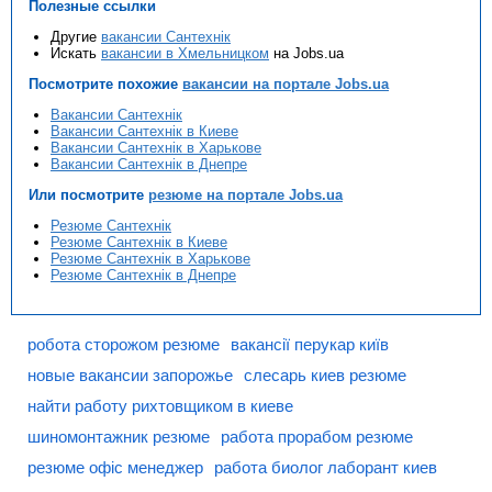
Полезные ссылки
Другие
вакансии Сантехнік
Искать
вакансии в Хмельницком
на Jobs.ua
Посмотрите похожие
вакансии на портале Jobs.ua
Вакансии Сантехнік
Вакансии Сантехнік в Киеве
Вакансии Сантехнік в Харькове
Вакансии Сантехнік в Днепре
Или посмотрите
резюме на портале Jobs.ua
Резюме Сантехнік
Резюме Сантехнік в Киеве
Резюме Сантехнік в Харькове
Резюме Сантехнік в Днепре
робота сторожом резюме
вакансії перукар київ
новые вакансии запорожье
слесарь киев резюме
найти работу рихтовщиком в киеве
шиномонтажник резюме
работа прорабом резюме
резюме офіс менеджер
работа биолог лаборант киев