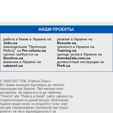
НАШИ ПРОЕКТЫ:
работа в Киеве и Украине на
резюме в Украине на
Jobs.ua
Resume.ua
еженедельник "Пропоную
тренинги в Украине на
Роботу" на
Pro-robotu.ua
Training.ua
срочно требуются на
аренда залов в Украине на
Srochno.ua
ArendaZala.com.ua
вакансии в Украине на
должностные инструкции на
vakansii.ua
Profi.ua
© 2008-2017 ТОВ «Работа Плюс»
Всі права захищені відповідно до чинного
законодавства України. При використанні
матеріалів, які відносяться до тематики
"Робота" або "Робота в Києві" сайту vakansii.ua
гіперпосилання на даний ресурс обов'язкове.
Адміністрація може не розділяти точку зору
авторів інформаційних матеріалів про пошук
роботи і не несе відповідальності за