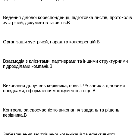
Ведення ділової кореспонденції, підготовка листів, протоколів
зустрічей, документів та звітів.В
Організація зустрічей, нарад та конференцій.В
Взаємодія з клієнтами, партнерами та іншими структурними
підрозділами компанії.В
Виконання доручень керівника, поввЂ™язаних з діловими
поїздками, оформленням документів тощо.В
Контроль за своєчасністю виконання завдань та рішень
керівника.В
Забезпечення внутрішньої комунікації та ефективного