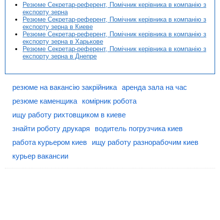
Резюме Секретар-референт, Помічник керівника в компанію з
експорту зерна
Резюме Секретар-референт, Помічник керівника в компанію з
експорту зерна в Киеве
Резюме Секретар-референт, Помічник керівника в компанію з
експорту зерна в Харькове
Резюме Секретар-референт, Помічник керівника в компанію з
експорту зерна в Днепре
резюме на вакансію закрійника
аренда зала на час
резюме каменщика
комірник робота
ищу работу рихтовщиком в киеве
знайти роботу друкаря
водитель погрузчика киев
работа курьером киев
ищу работу разнорабочим киев
курьер вакансии