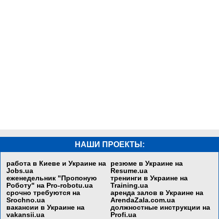
НАШИ ПРОЕКТЫ:
работа в Киеве и Украине на
резюме в Украине на
Jobs.ua
Resume.ua
еженедельник "Пропоную
тренинги в Украине на
Роботу" на
Pro-robotu.ua
Training.ua
срочно требуются на
аренда залов в Украине на
Srochno.ua
ArendaZala.com.ua
вакансии в Украине на
должностные инструкции на
vakansii.ua
Profi.ua