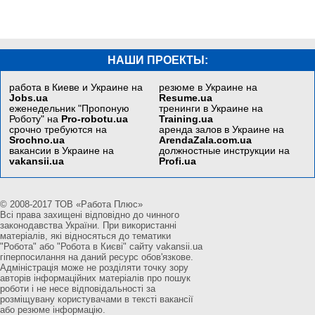
НАШИ ПРОЕКТЫ:
работа в Киеве и Украине на
резюме в Украине на
Jobs.ua
Resume.ua
еженедельник "Пропоную
тренинги в Украине на
Роботу" на
Pro-robotu.ua
Training.ua
срочно требуются на
аренда залов в Украине на
Srochno.ua
ArendaZala.com.ua
вакансии в Украине на
должностные инструкции на
vakansii.ua
Profi.ua
© 2008-2017 ТОВ «Работа Плюс»
Всі права захищені відповідно до чинного
законодавства України. При використанні
матеріалів, які відносяться до тематики
"Робота" або "Робота в Києві" сайту vakansii.ua
гіперпосилання на даний ресурс обов'язкове.
Адміністрація може не розділяти точку зору
авторів інформаційних матеріалів про пошук
роботи і не несе відповідальності за
розміщувану користувачами в тексті вакансії
або резюме інформацію.