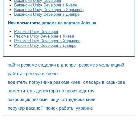
Вакансии Unity Developer
Вакансии Unity Developer в Киеве
Вакансии Unity Developer в Харькове
Вакансии Unity Developer в Днепре
Или посмотрите
резюме на портале Jobs.ua
Резюме Unity Developer
Резюме Unity Developer в Киеве
Резюме Unity Developer в Харькове
Резюме Unity Developer в Днепре
найти резюме сиделки в днепре
резюме хмельницкий
работа тренера в киеве
водитель погрузчика резюме киев
слесарь в харькове
заместитель директора по производству
закройщик резюме
ищу сотрудника киев
перукар вакансії
поиск работы украине