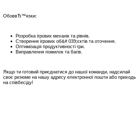
ОбоввЂ™язки:
Розробка ігрових механік та рівнів.
Створення ігрових об&# 039;єктів та оточення.
Оптимізація продуктивності гри.
Виправлення помилок та багів.
Якщо ти готовий приєднатися до нашої команди, надсилай
своє резюме на нашу адресу електронної пошти або приходь
на співбесіду!