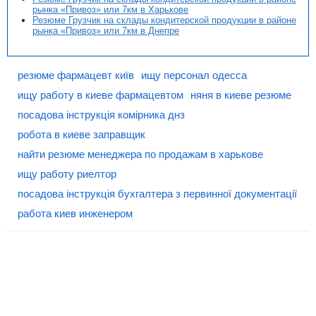
рынка «Привоз» или 7км в Харькове
Резюме Грузчик на склады кондитерской продукции в районе
рынка «Привоз» или 7км в Днепре
резюме фармацевт київ
ищу персонал одесса
ищу работу в киеве фармацевтом
няня в киеве резюме
посадова інструкція комірника днз
робота в киеве заправщик
найти резюме менеджера по продажам в харькове
ищу работу риелтор
посадова інструкція бухгалтера з первинної документації
работа киев инженером