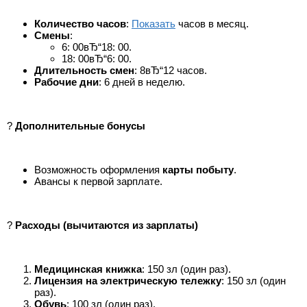
Количество часов
:
Показать
часов в месяц.
Смены
:
6: 00вЂ“18: 00.
18: 00вЂ“6: 00.
Длительность смен
: 8вЂ“12 часов.
Рабочие дни
: 6 дней в неделю.
?
Дополнительные бонусы
Возможность оформления
карты побыту
.
Авансы к первой зарплате.
?
Расходы (вычитаются из зарплаты)
Медицинская книжка
: 150 зл (один раз).
Лицензия на электрическую тележку
: 150 зл (один
раз).
Обувь
: 100 зл (один раз).