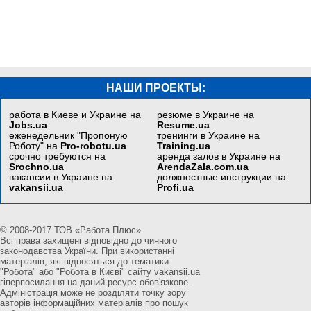
НАШИ ПРОЕКТЫ:
работа в Киеве и Украине на
резюме в Украине на
Jobs.ua
Resume.ua
еженедельник "Пропоную
тренинги в Украине на
Роботу" на
Pro-robotu.ua
Training.ua
срочно требуются на
аренда залов в Украине на
Srochno.ua
ArendaZala.com.ua
вакансии в Украине на
должностные инструкции на
vakansii.ua
Profi.ua
© 2008-2017 ТОВ «Работа Плюс»
Всі права захищені відповідно до чинного
законодавства України. При використанні
матеріалів, які відносяться до тематики
"Робота" або "Робота в Києві" сайту vakansii.ua
гіперпосилання на даний ресурс обов'язкове.
Адміністрація може не розділяти точку зору
авторів інформаційних матеріалів про пошук