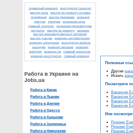
сервисный инженер
конструктор технолог
мастер цеха
мастер по ремонту сотовых
телефонов
мастер приемщик
инженер
сметчик
электрик
начальник цеха
главный технолог
начальник производства
метролог
мастер по ремонту
механик
мастер производственного обучения
мастер участка
инженер системотехник
инженер электроник
конструктор мебели
наладчик
инженер механик
инженер
электрик
инженер ов
главный энергетик
инженер конструктор
главный инженер
Полезные ссы
Другие
вака
Работа в Украине на
Искать
вака
Jobs.ua
Посмотрите п
Работа в Киеве
Вакансии Е
Вакансии Ен
Работа в Львове
Вакансии Ен
Работа в Днепре
Вакансии Ен
Работа в Одессе
Или посмотри
Работа в Харькове
Резюме Ене
Работа в Запорожье
Резюме Ене
Работа в Николаеве
Резюме Ене