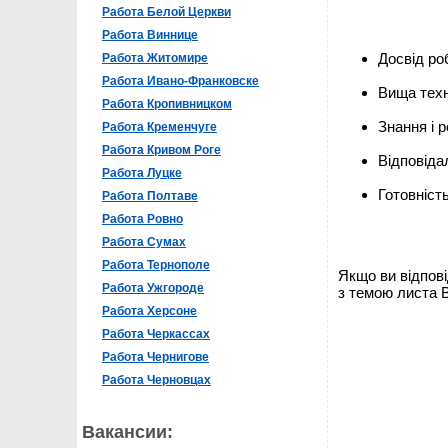
Работа Белой Церкви
Работа Виннице
Досвід роб
Работа Житомире
Работа Ивано-Франковске
Вища техн
Работа Кропивницком
Знання і 
Работа Кременчуге
Работа Кривом Роге
Відповіда
Работа Луцке
Готовніст
Работа Полтаве
Работа Ровно
Работа Сумах
Работа Тернополе
Якщо ви відпові
Работа Ужгороде
з темою листа 
Работа Херсоне
Работа Черкассах
Работа Чернигове
Работа Черновцах
Вакансии: