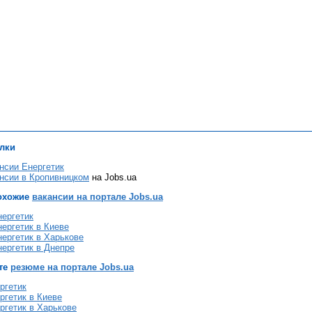
лки
нсии Енергетик
нсии в Кропивницком
на Jobs.ua
охожие
вакансии на портале Jobs.ua
нергетик
ергетик в Киеве
ергетик в Харькове
ергетик в Днепре
те
резюме на портале Jobs.ua
ргетик
ргетик в Киеве
ргетик в Харькове