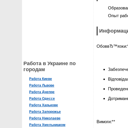
Образова
Опыт раб
Информаци
ОбоввЂ™язки:
Работа в Украине по
городам
Забезпече
Відповіда
Работа Киеве
Работа Львове
Проведенн
Работа Днепре
Дотриманн
Работа Одессе
Работа Харькове
Работа Запорожье
Работа Николаеве
Вимоги:**
Работа Хмельницком