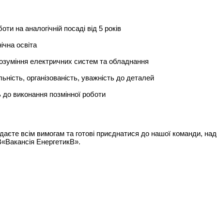
оти на аналогічній посаді від 5 років
ічна освіта
розуміння електричних систем та обладнання
льність, організованість, уважність до деталей
ь до виконання позмінної роботи
даєте всім вимогам та готові приєднатися до нашої команди, на
В«Вакансія ЕнергетикВ».