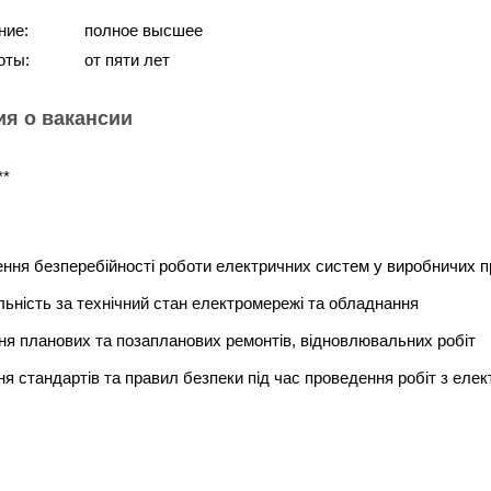
ние:
полное высшее
оты:
от пяти лет
я о вакансии
**
ння безперебійності роботи електричних систем у виробничих 
льність за технічний стан електромережі та обладнання
я планових та позапланових ремонтів, відновлювальних робіт
я стандартів та правил безпеки під час проведення робіт з елект