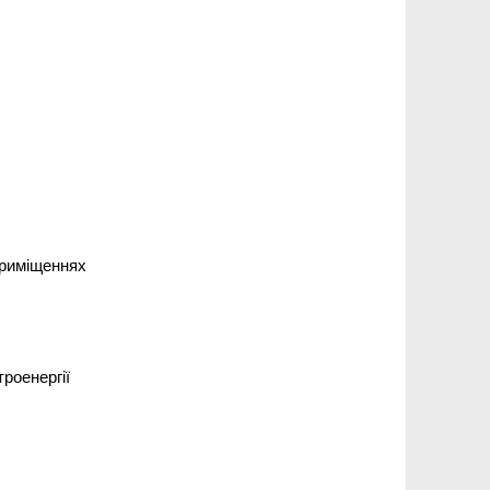
приміщеннях
роенергії