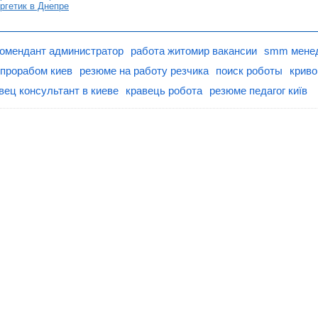
ргетик в Днепре
комендант администратор
работа житомир вакансии
smm менед
 прорабом киев
резюме на работу резчика
поиск роботы
криво
вец консультант в киеве
кравець робота
резюме педагог київ