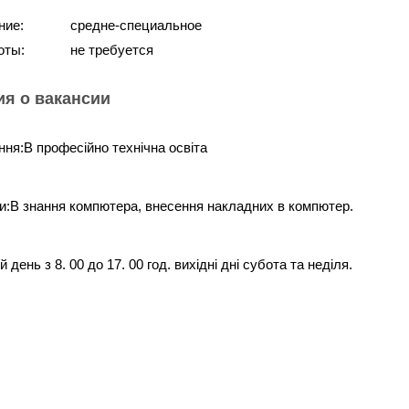
ние:
средне-специальное
оты:
не требуется
я о вакансии
ня:В професійно технічна освіта
и:В знання компютера, внесення накладних в компютер.
день з 8. 00 до 17. 00 год. вихідні дні субота та неділя.