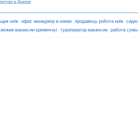
петчер в Днепре
щик київ
офис менеджер в киеве
продавець робота київ
сиде
свежие вакансии кременчуг
туроператор вакансии
работа сумы