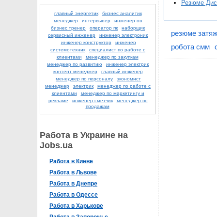
Резюме Дис
главный энергетик
бизнес аналитик
менеджер
интервьюер
инженер ов
бизнес тренер
оператор пк
наборщик
резюме затяж
сервисный инженер
инженер электроник
инженер конструктор
инженер
робота смм
системотехник
специалист по работе с
клиентами
менеджер по закупкам
менеджер по развитию
инженер электрик
контент менеджер
главный инженер
менеджер по персоналу
экономист
менеджер
электрик
менеджер по работе с
клиентами
менеджер по маркетингу и
рекламе
инженер сметчик
менеджер по
продажам
Работа в Украине на
Jobs.ua
Работа в Киеве
Работа в Львове
Работа в Днепре
Работа в Одессе
Работа в Харькове