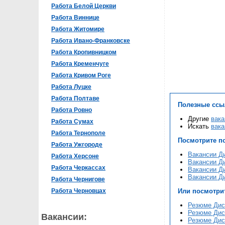
Работа Белой Церкви
Работа Виннице
Работа Житомире
Работа Ивано-Франковске
Работа Кропивницком
Работа Кременчуге
Работа Кривом Роге
Работа Луцке
Работа Полтаве
Полезные ссы
Работа Ровно
Другие
вака
Работа Сумах
Искать
вака
Работа Тернополе
Посмотрите п
Работа Ужгороде
Вакансии Д
Работа Херсоне
Вакансии Д
Работа Черкассах
Вакансии Д
Вакансии Д
Работа Чернигове
Работа Черновцах
Или посмотри
Резюме Дис
Резюме Дис
Вакансии:
Резюме Дис