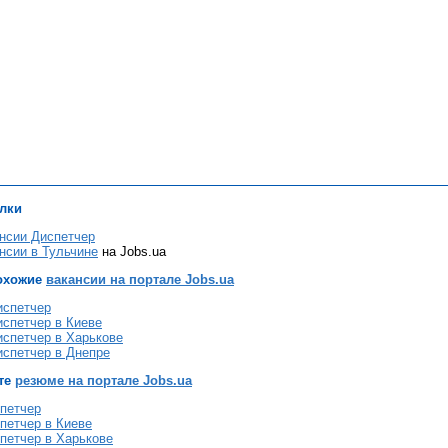
лки
нсии Диспетчер
нсии в Тульчине
на Jobs.ua
охожие
вакансии на портале Jobs.ua
испетчер
испетчер в Киеве
испетчер в Харькове
испетчер в Днепре
те
резюме на портале Jobs.ua
петчер
петчер в Киеве
петчер в Харькове