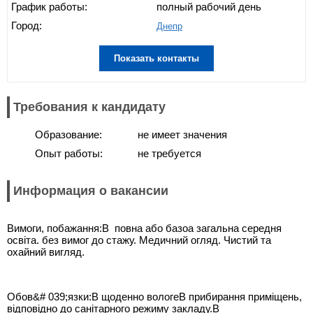
График работы:
полный рабочий день
Город:
Днепр
Показать контакты
Требования к кандидату
Образование:
не имеет значения
Опыт работы:
не требуется
Информация о вакансии
Вимоги, побажання:В повна або базоа загальна середня
освіта. без вимог до стажу. Медичний огляд. Чистий та
охайний вигляд.
Обов&# 039;язки:В щоденно вологеВ прибирання приміщень,
відповідно до санітарного режиму закладу.В