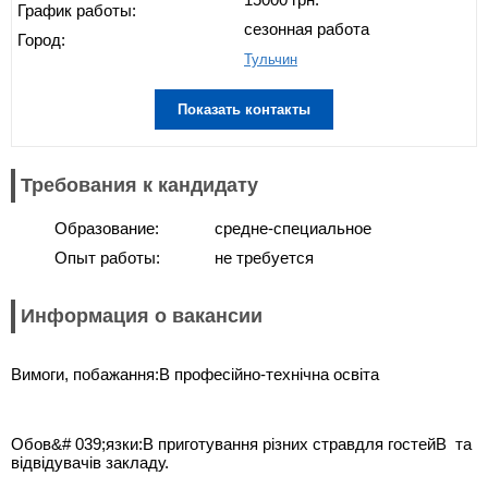
График работы:
сезонная работа
Город:
Тульчин
Показать контакты
Требования к кандидату
Образование:
средне-специальное
Опыт работы:
не требуется
Информация о вакансии
Вимоги, побажання:В професійно-технічна освіта
Обов&# 039;язки:В приготування різних стравдля гостейВ та
відвідувачів закладу.