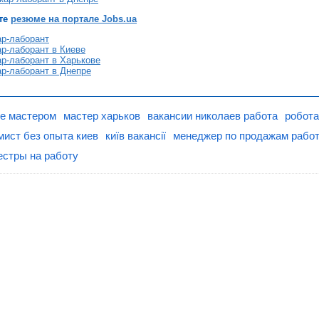
те
резюме на портале Jobs.ua
ар-лаборант
р-лаборант в Киеве
р-лаборант в Харькове
ар-лаборант в Днепре
ве мастером
мастер харьков
вакансии николаев работа
робота
мист без опыта киев
київ вакансії
менеджер по продажам рабо
стры на работу