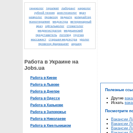
гинеколог
терапевт
лаборант
нарколог
зубной техник
анестезиолог
врач
невролог
провизор
педиатр
копирайтер
психотерапевт
медсестра
ветеринарный
врач
офтальмолог
стоматолог
медрегистратор
медицинский
представитель
логопед
грузчик
массажист
старшая медсестра
уролог
провизор фармацевт
акушер
Работа в Украине на
Jobs.ua
Работа в Киеве
Работа в Львове
Полезные ссы
Работа в Днепре
Другие
вака
Работа в Одессе
Искать
вака
Работа в Харькове
Посмотрите п
Работа в Запорожье
Работа в Николаеве
Вакансии Лі
Вакансии Лі
Работа в Хмельницком
Вакансии Лі
Вакансии Лі