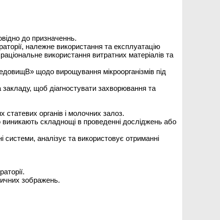
овідно до призначеннь.
ораторії, належне використання та експлуатацію
 раціональне використання витратних матеріалів та
ередовищВ» щодо вирощування мікроорганізмів під
нта закладу, щоб діагностувати захворювання та
х статевих органів і молочних залоз.
що виникають складнощі в проведенні досліджень або
і системи, аналізує та використовує отриманні
аторії.
стичних зображень.