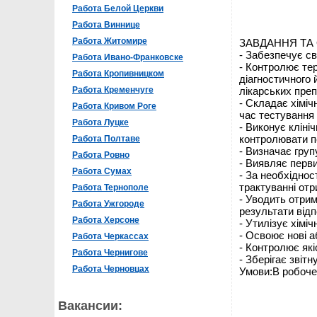
Работа Белой Церкви
Работа Виннице
Работа Житомире
ЗАВДАННЯ ТА
- Забезпечує св
Работа Ивано-Франковске
- Контролює тер
Работа Кропивницком
діагностичного 
Работа Кременчуге
лікарських преп
- Складає хіміч
Работа Кривом Роге
час тестування 
Работа Луцке
- Виконує кліні
контролювати пе
Работа Полтаве
- Визначає груп
Работа Ровно
- Виявляє перви
Работа Сумах
- За необхіднос
трактуванні отр
Работа Тернополе
- Уводить отри
Работа Ужгороде
результати відп
Работа Херсоне
- Утилізує хіміч
- Освоює нові 
Работа Черкассах
- Контролює які
Работа Чернигове
- Зберігає звіт
Работа Черновцах
Умови:В робоче 
Вакансии: