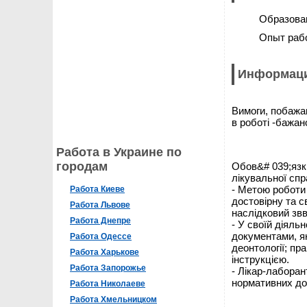
Образова
Опыт раб
Информаци
Вимоги, побажан
в роботі -бажа
Работа в Украине по
городам
Обов&# 039;язки
лікувальної спр
- Метою роботи 
Работа Киеве
достовірну та с
Работа Львове
наслідковий зв
Работа Днепре
- У своїй діял
документами, як
Работа Одессе
деонтології; п
Работа Харькове
інструкцією.
Работа Запорожье
- Лікар-лаборан
нормативних до
Работа Николаеве
Работа Хмельницком