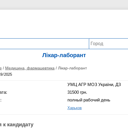
Лікар-лаборант
е
/
Медицина, фармацевтика
/
Лікар-лаборант
УМЦ АГР МОЗ України, ДЗ
ата:
31500 грн.
:
полный рабочий день
Харьков
 к кандидату