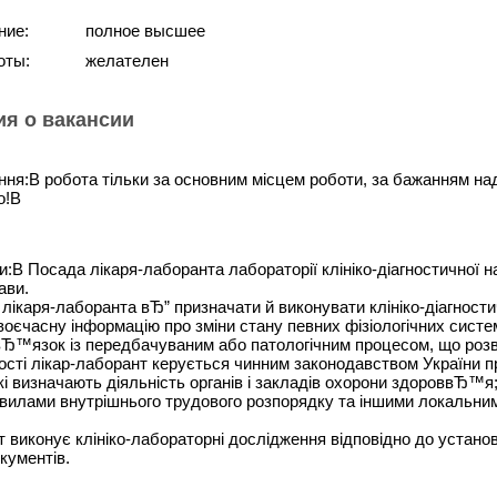
ние:
полное высшее
оты:
желателен
я о вакансии
ня:В робота тільки за основним місцем роботи, за бажанням над
но!В
:В Посада лікаря-лаборанта лабораторії клініко-діагностичної н
ави.
лікаря-лаборанта вЂ” призначати й виконувати клініко-діагност
воєчасну інформацію про зміни стану певних фізіологічних систем
вЂ™язок із передбачуваним або патологічним процесом, що роз
ьності лікар-лаборант керується чинним законодавством Україн
і визначають діяльність органів і закладів охорони здороввЂ™я
равилами внутрішнього трудового розпорядку та іншими локальн
т виконує клініко-лабораторні дослідження відповідно до установ
кументів.