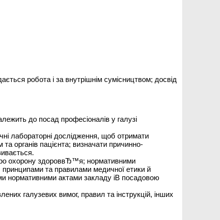
ається робота і за внутрішнім сумісництвом; досвід
алежить до посад професіоналів у галузі
ичні лабораторні дослідження, щоб отримати
 та органів пацієнта; визначати причинно-
вивається.
и про охорону здороввЂ™я; нормативними
; принципами та правилами медичної етики й
ими нормативними актами закладу іВ посадовою
лених галузевих вимог, правил та інструкцій, інших