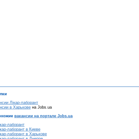
лки
нсии Лікар-лаборант
нсии в Харькове
на Jobs.ua
охожие
вакансии на портале Jobs.ua
кар-лаборант
кар-лаборант в Киеве
кар-лаборант в Харькове
кар-лаборант в Днепре