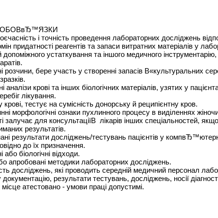
 ОБОВвЂ™ЯЗКИ
оєчасність і точність проведення лабораторних досліджень відп
мін придатності реагентів та запаси витратних матеріалів у лаб
й допоміжного устаткування та іншого медичного інструментарію,
аратів.
ні розчини, бере участь у створенні запасів В«культуральних с
зразків.
чні аналізи крові та інших біологічних матеріалів, узятих у паціє
ребіг лікування.
у крові, тестує на сумісність донорську й реципієнтну кров.
нні морфологічні ознаки пухлинного процесу в виділеннях жіночи
ті залучає для консультаціїВ лікарів інших спеціальностей, як
иманих результатів.
мані результати досліджень/тестувань пацієнтів у компвЂ™ютерн
овідно до їх призначення.
ні або біологічні відходи.
або апробовані методики лабораторних досліджень.
сть досліджень, які проводить середній медичний персонал лабор
ну документацію, результати тестувань, досліджень, носії діагно
місце атестовано - умови праці допустимі.