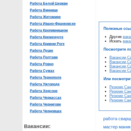
Работа Белой Церкви
Работа Виннице
Работа Житомире
Работа Ивано-Франковске
Полезные ссы
Работа Кропивницком
Другие
вака
Работа Кременчуге
Искать
вака
Работа Кривом Роге
Посмотрите п
Работа Луцке
Работа Полтаве
Вакансии Са
Вакансии Са
Работа Ровно
Вакансии Са
Вакансии Са
Работа Сумах
Работа Тернополе
Или посмотри
Работа Ужгороде
Резюме Сан
Работа Херсоне
Резюме Сант
Резюме Сан
Работа Черкассах
Резюме Сан
Работа Чернигове
Работа Черновцах
работа сварщ
Вакансии:
мастер маник