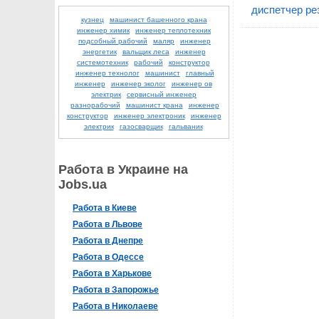
диспетчер ре
кузнец
машинист башенного крана
инженер химик
инженер теплотехник
подсобный рабочий
маляр
инженер
энергетик
вальщик леса
инженер
системотехник
рабочий
конструктор
инженер технолог
машинист
главный
инженер
инженер эколог
инженер ов
электрик
сервисный инженер
разнорабочий
машинист крана
инженер
конструктор
инженер электроник
инженер
электрик
газосварщик
гальваник
Работа в Украине на
Jobs.ua
Работа в Киеве
Работа в Львове
Работа в Днепре
Работа в Одессе
Работа в Харькове
Работа в Запорожье
Работа в Николаеве