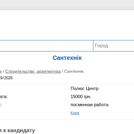
Сантехнік
е
/
Строительство, архитектура
/
Сантехнік
Полюс Центр
ата:
15000 грн.
:
посменная работа
Киев
 к кандидату