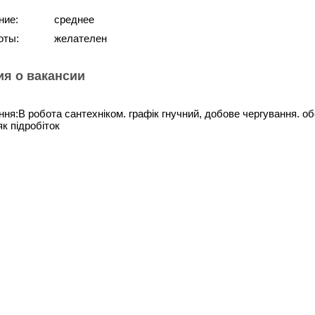
ние:
среднее
оты:
желателен
я о вакансии
ння:В робота сантехніком. графік гнучний, добове чергування. 
к підробіток