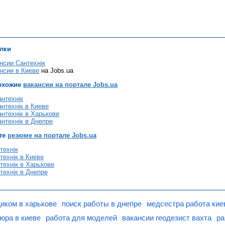
лки
нсии Сантехнік
нсии в Киеве
на Jobs.ua
охожие
вакансии на портале Jobs.ua
нтехнік
нтехнік в Киеве
нтехнік в Харькове
нтехнік в Днепре
те
резюме на портале Jobs.ua
технік
ехнік в Киеве
технік в Харькове
технік в Днепре
иком в харькове
поиск работы в днепре
медсестра работа кие
юра в киеве
работа для моделей
вакансии геодезист вахта
ра