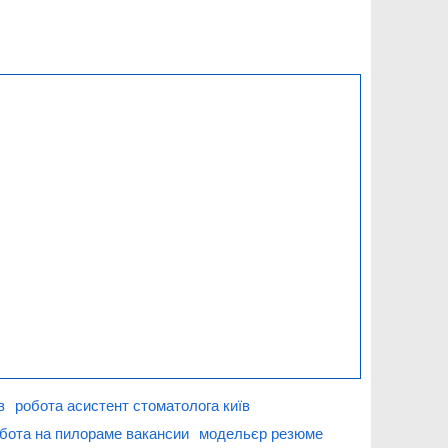
в
робота асистент стоматолога київ
бота на пилораме вакансии
модельєр резюме