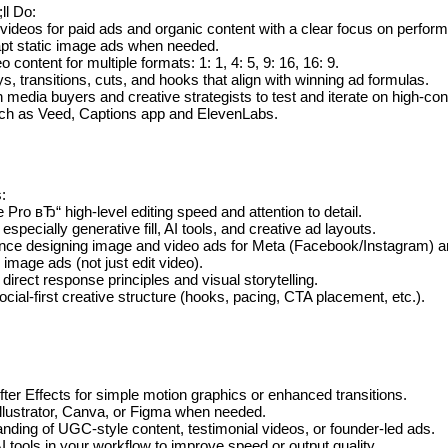
ll Do:
m videos for paid ads and organic content with a clear focus on perf
pt static image ads when needed.
 content for multiple formats: 1: 1, 4: 5, 9: 16, 16: 9.
ys, transitions, cuts, and hooks that align with winning ad formulas.
h media buyers and creative strategists to test and iterate on high-con
uch as Veed, Captions app and ElevenLabs.
:
Pro вЂ“ high-level editing speed and attention to detail.
specially generative fill, AI tools, and creative ad layouts.
nce designing image and video ads for Meta (Facebook/Instagram) a
n image ads (not just edit video).
 direct response principles and visual storytelling.
cial-first creative structure (hooks, pacing, CTA placement, etc.).
ter Effects for simple motion graphics or enhanced transitions.
Illustrator, Canva, or Figma when needed.
anding of UGC-style content, testimonial videos, or founder-led ads.
I tools in your workflow to improve speed or output quality.