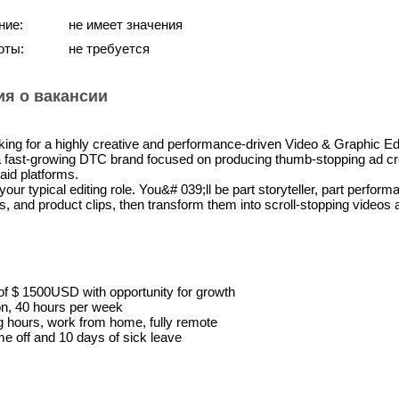
ние:
не имеет значения
оты:
не требуется
я о вакансии
ing for a highly creative and performance-driven Video & Graphic Ed
g a fast-growing DTC brand focused on producing thumb-stopping ad cr
aid platforms.
your typical editing role. You&# 039;ll be part storyteller, part per
, and product clips, then transform them into scroll-stopping videos a
 of $ 1500USD with opportunity for growth
ion, 40 hours per week
ng hours, work from home, fully remote
me off and 10 days of sick leave