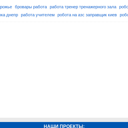
орожье
бровары работа
работа тренер тренажерного зала
роб
ка днепр
работа учителем
робота на азс заправщик киев
роб
НАШИ ПРОЕКТЫ: