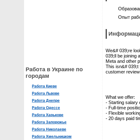
Образова
Опыт раб
Информаци
We&# 039;re look
039;ll be joinin
Meta and other p
This isn&# 039;t 
Работа в Украине по
customer reviews
городам
Работа Киеве
Работа Львове
What we offer:
Работа Днепре
- Starting salary
- Full-time posit
Работа Одессе
- Flexible worki
Работа Харькове
- 20 days paid ti
Работа Запорожье
Работа Николаеве
Работа Хмельницком