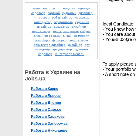
швея
конструктор
модельер одежды
модельер
портной
художник
дизайнер
интерьера
веб дизайнер
модельер
конструктор
оформитель
художник
Ideal Candidate:
дизайнер
декоратор
дизайнер
- You know how to
верстальщик
мастер по ремонту обуви
- You care about
дизайнер одежды
дизайнер мебели
- You&# 039;re o
закройщик
фотограф
верстальщик
архитектор дизайнер
дизайнер
арт
менеджер
арт директор
художник
модельер
конструктор мебели
To apply please 
- Your portfolio 
Работа в Украине на
- A short note on
Jobs.ua
Работа в Киеве
Работа в Львове
Работа в Днепре
Работа в Одессе
Работа в Харькове
Работа в Запорожье
Работа в Николаеве