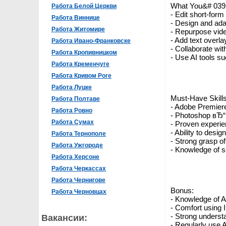
What You&# 039;
Работа Белой Церкви
- Edit short-for
Работа Виннице
- Design and ada
Работа Житомире
- Repurpose video
- Add text overla
Работа Ивано-Франковске
- Collaborate wit
Работа Кропивницком
- Use AI tools s
Работа Кременчуге
Работа Кривом Роге
Работа Луцке
Must-Have Skills
Работа Полтаве
- Adobe Premiere 
Работа Ровно
- Photoshop вЂ“ e
Работа Сумах
- Proven experie
- Ability to desig
Работа Тернополе
- Strong grasp of
Работа Ужгороде
- Knowledge of so
Работа Херсоне
Работа Черкассах
Работа Чернигове
Bonus:
Работа Черновцах
- Knowledge of Af
- Comfort using 
- Strong underst
Вакансии:
- Regularly use A