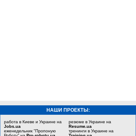
НАШИ ПРОЕКТЫ:
работа в Киеве и Украине на
резюме в Украине на
Jobs.ua
Resume.ua
еженедельник "Пропоную
тренинги в Украине на
Роботу" на
Pro-robotu.ua
Training.ua