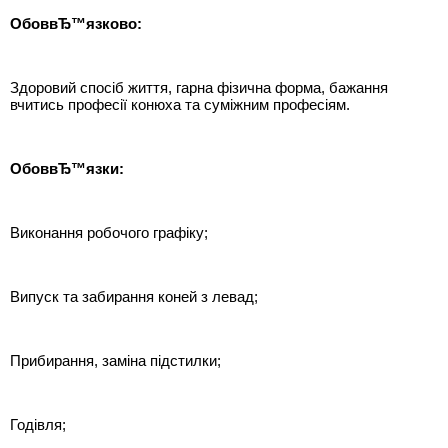
ОбоввЂ™язково:
Здоровий спосіб життя, гарна фізична форма, бажання
вчитись професії конюха та суміжним професіям.
ОбоввЂ™язки:
Виконання робочого графіку;
Випуск та забирання коней з левад;
Прибирання, заміна підстилки;
Годівля;