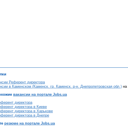
лки
нсии Референт директора
нсии в Каменском (Каменск. гр. Каменск. р-н. Днепропетровская обл.)
на 
охожие
вакансии на портале Jobs.ua
еферент директора
еферент директора в Киеве
еферент директора в Харькове
еферент директора в Днепре
те
резюме на портале Jobs.ua