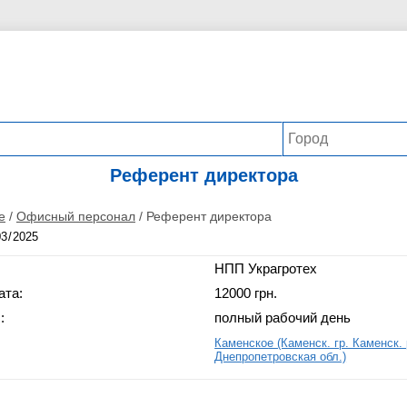
Референт директора
е
/
Офисный персонал
/
Референт директора
НПП Украгротех
ата:
12000 грн.
:
полный рабочий день
Каменское (Каменск. гр. Каменск. 
Днепропетровская обл.)