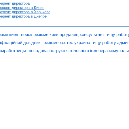
ерент директора
ерент директора в Киеве
ерент директора в Харькове
ерент директора в Днепре
юме киев
поиск резюме киев продавец консультант
ищу работ
іфікаційний довідник
резюме хостес украина
ищу работу админ
домработницы
посадова інструкція головного інженера комуналь