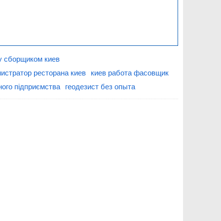
у сборщиком киев
истратор ресторана киев
киев работа фасовщик
ного підприємства
геодезист без опыта