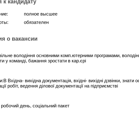
 к кандидату
ние:
полное высшее
оты:
обязателен
я о вакансии
вільне володіння основними комп.ютерними програмами, володінн
и у команді, бажання зростати в кар.єрі
:В Вхідна- вихідна документація, вхідні- вихідні дзвінки, знати
ії робіт, ведення ділової документації на підприємстві
 робочий день, соціальний пакет