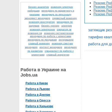
Резюме Реф
Резюме Реф
бизнес аналитик
инженер электрик
Резюме Реф
наборщик
менеджер по маркетингу и
Резюме Реф
рекламе
менеджер по персоналу
экономист менеджер
сервисный инженер
инженер конструктор
менеджер по
закупкам
бизнес тренер
электрик
затяжщик рез
инженер электроник
оператор пк
инженер ов
инженер системотехник
менеджер по работе с клиентами
тарифно квал
менеджер по продажам
интервьюер
работа для 
главный инженер
инженер сметчик
менеджер
контент менеджер
менеджер
по развитию
специалист по работе с
клиентами
главный энергетик
Работа в Украине на
Jobs.ua
Работа в Киеве
Работа в Львове
Работа в Днепре
Работа в Одессе
Работа в Харькове