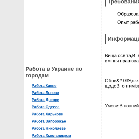
Требования
Образова
Опыт раб
Информаци
Вища освіта,В 
вміння працюват
Работа в Украине по
городам
Обов&# 039;язки
щодоВ оптимізац
Работа Киеве
Работа Львове
Работа Днепре
Умови:В поаний
Работа Одессе
Работа Харькове
Работа Запорожье
Работа Николаеве
Работа Хмельницком