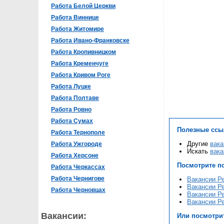
Работа Белой Церкви
Работа Виннице
Работа Житомире
Работа Ивано-Франковске
Работа Кропивницком
Работа Кременчуге
Работа Кривом Роге
Работа Луцке
Работа Полтаве
Работа Ровно
Работа Сумах
Полезные ссы
Работа Тернополе
Другие
вака
Работа Ужгороде
Искать
вака
Работа Херсоне
Посмотрите п
Работа Черкассах
Работа Чернигове
Вакансии Р
Вакансии Р
Работа Черновцах
Вакансии Р
Вакансии Р
Вакансии:
Или посмотри