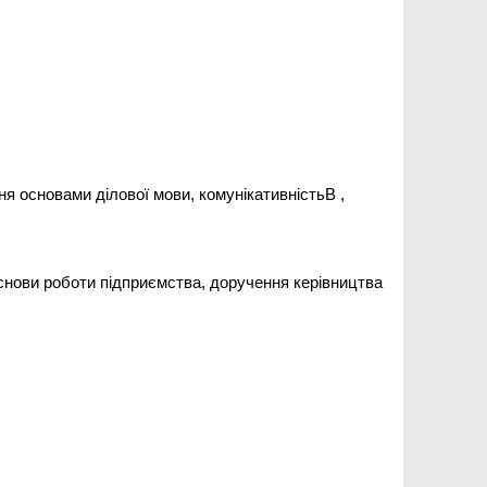
я основами ділової мови, комунікативністьВ ,
 основи роботи підприємства, доручення керівництва