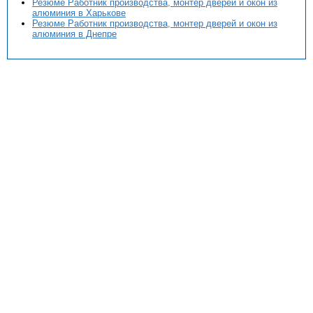
Резюме Работник производства, монтер дверей и окон из
алюминия в Харькове
Резюме Работник производства, монтер дверей и окон из
алюминия в Днепре