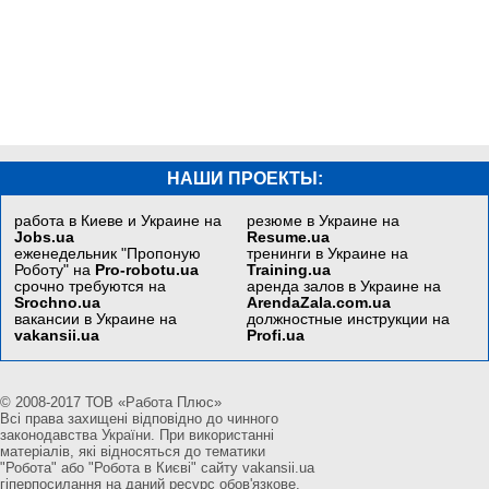
НАШИ ПРОЕКТЫ:
работа в Киеве и Украине на
резюме в Украине на
Jobs.ua
Resume.ua
еженедельник "Пропоную
тренинги в Украине на
Роботу" на
Pro-robotu.ua
Training.ua
срочно требуются на
аренда залов в Украине на
Srochno.ua
ArendaZala.com.ua
вакансии в Украине на
должностные инструкции на
vakansii.ua
Profi.ua
© 2008-2017 ТОВ «Работа Плюс»
Всі права захищені відповідно до чинного
законодавства України. При використанні
матеріалів, які відносяться до тематики
"Робота" або "Робота в Києві" сайту vakansii.ua
гіперпосилання на даний ресурс обов'язкове.