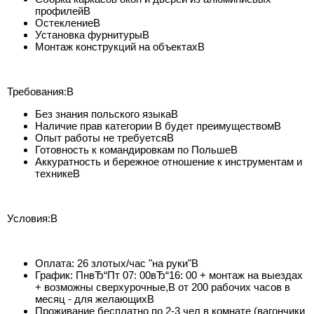
профилейВ
ОстеклениеВ
Установка фурнитурыВ
Монтаж конструкций на объектахВ
Требования:В
Без знания польского языкаВ
Наличие прав категории B будет преимуществомВ
Опыт работы не требуетсяВ
Готовность к командировкам по ПольшеВ
Аккуратность и бережное отношение к инструментам и
техникеВ
Условия:В
Оплата: 26 злотых/час "на руки"В
График: ПнвЂ“Пт 07: 00вЂ“16: 00 + монтаж на выездах
+ возможны сверхурочные,В от 200 рабочих часов в
месяц - для желающихВ
Проживание бесплатно по 2-3 чел в комнате (вагончики