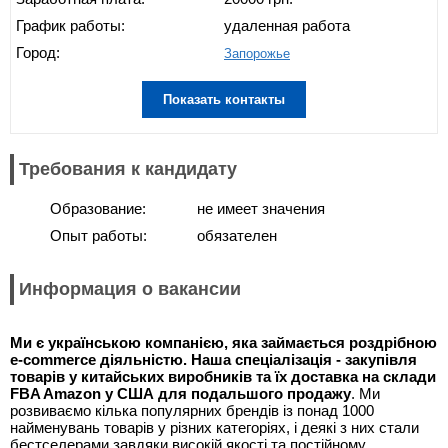
График работы:
удаленная работа
Город:
Запорожье
Показать контакты
Требования к кандидату
Образование:
не имеет значения
Опыт работы:
обязателен
Информация о вакансии
Ми є українською компанією, яка займається роздрібною
e-commerce діяльністю. Наша спеціалізація - закупівля
товарів у китайських виробників та їх доставка на склади
FBA Amazon у США для подальшого продажу
. Ми
розвиваємо кілька популярних брендів із понад 1000
найменувань товарів у різних категоріях, і деякі з них стали
бестселерами завдяки високій якості та постійному