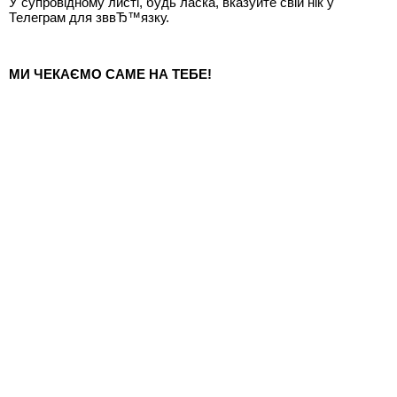
У супровідному листі, будь ласка, вказуйте свій нік у
Телеграм для зввЂ™язку.
МИ ЧЕКАЄМО САМЕ НА ТЕБЕ!