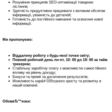
Розуміння принципів SEO-оптимізації товарних
лістингів;
Здатність продуктивно працювати з великим обсягом
інформації, уважність до деталей;
Готовність до постійного навчання та освоєння нової
інформації.
Ми пропонуємо:
Віддалену роботу з будь-якої точки світу;
Повний робочий день пн-пт, 10: 00 до 19: 00 за тайм
трекером;
Стабільну заробітну плату з можливістю самостійного
впливу на рівень доходу;
Бонуси та премії за досягнення результатів;
Можливость кар&# 039;єрного зросту та розвитку в
нашій компанії.
ОбоввЂ™язки: