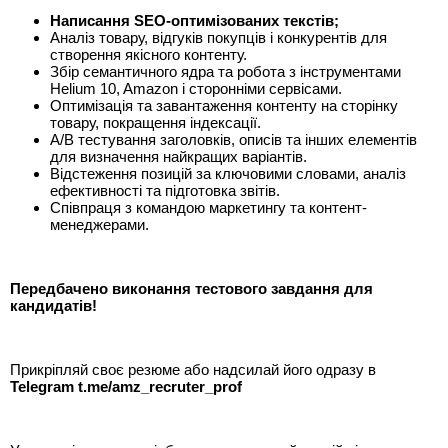
Написання SEO-оптимізованих текстів;
Аналіз товару, відгуків покупців і конкурентів для
створення якісного контенту.
Збір семантичного ядра та робота з інструментами
Helium 10, Amazon і сторонніми сервісами.
Оптимізація та завантаження контенту на сторінку
товару, покращення індексації.
A/B тестування заголовків, описів та інших елементів
для визначення найкращих варіантів.
Відстеження позицій за ключовими словами, аналіз
ефективності та підготовка звітів.
Співпраця з командою маркетингу та контент-
менеджерами.
Передбачено виконання тестового завдання для
кандидатів!
Прикріпляй своє резюме або надсилай його одразу в
Telegram t.me/amz_recruter_prof