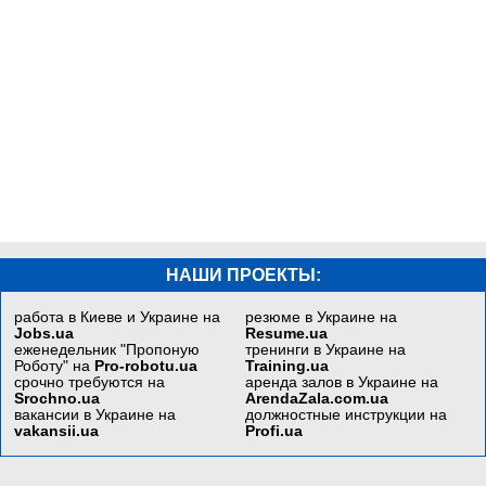
НАШИ ПРОЕКТЫ:
работа в Киеве и Украине на
резюме в Украине на
Jobs.ua
Resume.ua
еженедельник "Пропоную
тренинги в Украине на
Роботу" на
Pro-robotu.ua
Training.ua
срочно требуются на
аренда залов в Украине на
Srochno.ua
ArendaZala.com.ua
вакансии в Украине на
должностные инструкции на
vakansii.ua
Profi.ua