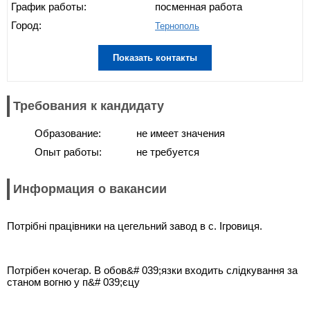
График работы:
посменная работа
Город:
Тернополь
Показать контакты
Требования к кандидату
Образование:
не имеет значения
Опыт работы:
не требуется
Информация о вакансии
Потрібні працівники на цегельний завод в с. Ігровиця.
Потрібен кочегар. В обов&# 039;язки входить слідкування за
станом вогню у п&# 039;єцу