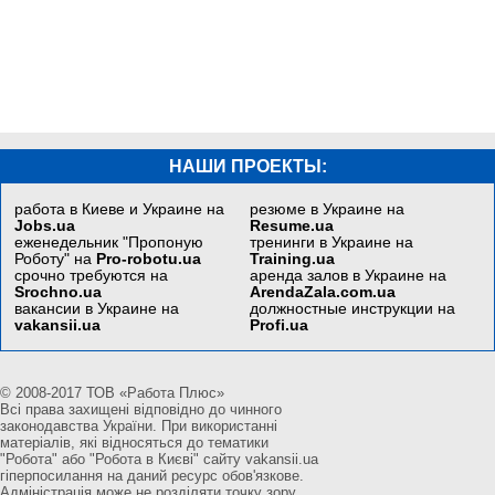
НАШИ ПРОЕКТЫ:
работа в Киеве и Украине на
резюме в Украине на
Jobs.ua
Resume.ua
еженедельник "Пропоную
тренинги в Украине на
Роботу" на
Pro-robotu.ua
Training.ua
срочно требуются на
аренда залов в Украине на
Srochno.ua
ArendaZala.com.ua
вакансии в Украине на
должностные инструкции на
vakansii.ua
Profi.ua
© 2008-2017 ТОВ «Работа Плюс»
Всі права захищені відповідно до чинного
законодавства України. При використанні
матеріалів, які відносяться до тематики
"Робота" або "Робота в Києві" сайту vakansii.ua
гіперпосилання на даний ресурс обов'язкове.
Адміністрація може не розділяти точку зору