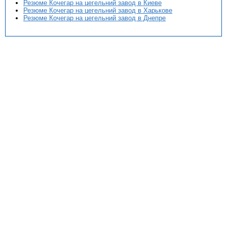
Резюме Кочегар на цегельний завод в Киеве
Резюме Кочегар на цегельний завод в Харькове
Резюме Кочегар на цегельний завод в Днепре