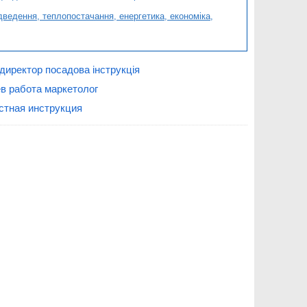
едення, теплопостачання, енергетика, економіка,
директор посадова інструкція
ев работа маркетолог
стная инструкция