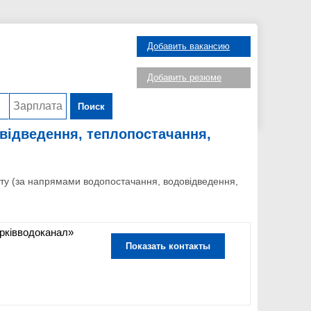
Добавить вакансию
Добавить резюме
Поиск
відведення, теплопостачання,
у (за напрямами водопостачання, водовідведення,
рківводоканал»
Показать контакты