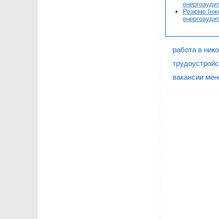
енергоаудит
Резюме Інже
енергоаудит
работа в ник
трудоустройс
вакансии мен