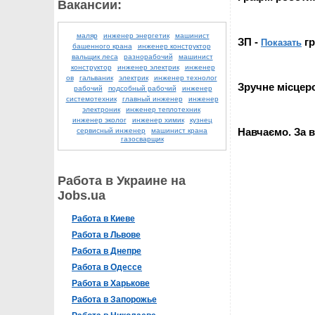
Вакансии:
маляр
инженер энергетик
машинист
ЗП -
гр
Показать
башенного крана
инженер конструктор
вальщик леса
разнорабочий
машинист
конструктор
инженер электрик
инженер
ов
гальваник
электрик
инженер технолог
Зручне місцеро
рабочий
подсобный рабочий
инженер
системотехник
главный инженер
инженер
электроник
инженер теплотехник
инженер эколог
инженер химик
кузнец
Навчаємо. За в
сервисный инженер
машинист крана
газосварщик
Работа в Украине на
Jobs.ua
Работа в Киеве
Работа в Львове
Работа в Днепре
Работа в Одессе
Работа в Харькове
Работа в Запорожье