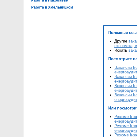
Работа в Николаеве
Работа в Хмельницком
Полезные ссы
Другие
вака
економіка, 
Искать
вака
Посмотрите п
Вакансии Ін
енергоаудит
Вакансии Ін
енергоаудит
Вакансии Ін
енергоаудит
Вакансии Ін
енергоаудит
Или посмотри
Резюме Інже
енергоаудит
Резюме Інже
енергоаудит
Резюме Інже