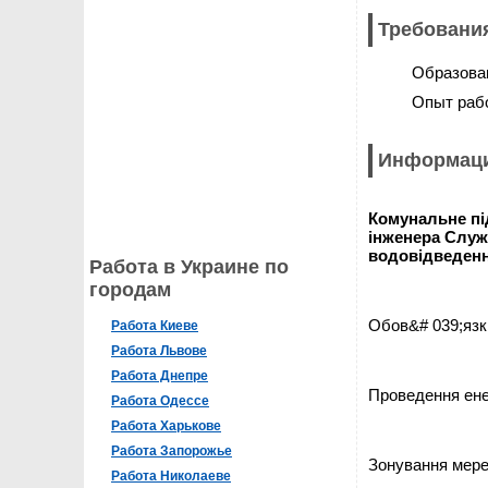
Требования
Образова
Опыт раб
Информаци
Комунальне пі
інженера Служ
водовідведення
Работа в Украине по
городам
Обов&# 039;язк
Работа Киеве
Работа Львове
Работа Днепре
Проведення ене
Работа Одессе
Работа Харькове
Работа Запорожье
Зонування мереж
Работа Николаеве