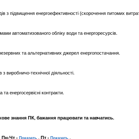
дів з підвищення енергоефективності (скорочення питомих витрат
мами автоматизованого обліку води та енергоресурсів.
езервних та альтернативних джерел енергопостачання.
в з виробничо-технічної діяльності.
а та енергосервісні контракти.
кове знання ПК, бажання працювати та навчатись.
 Пн-Чт -
, Пт -
.
Показать
Показать