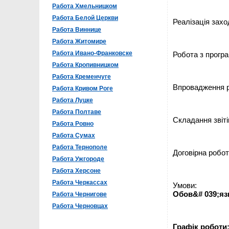
Работа Хмельницком
Работа Белой Церкви
Реалізація захо
Работа Виннице
Работа Житомире
Работа Ивано-Франковске
Робота з програ
Работа Кропивницком
Работа Кременчуге
Впровадження р
Работа Кривом Роге
Работа Луцке
Работа Полтаве
Складання звіті
Работа Ровно
Работа Сумах
Работа Тернополе
Договірна робот
Работа Ужгороде
Работа Херсоне
Работа Черкассах
Умови:
Обов&# 039;яз
Работа Чернигове
Работа Черновцах
Графік роботи: