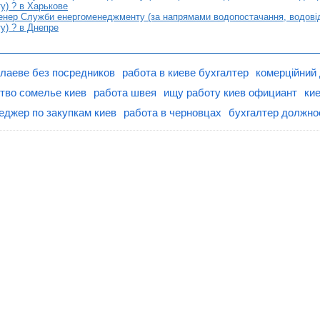
у) ? в Харькове
нер Служби енергоменеджменту (за напрямами водопостачання, водовідв
у) ? в Днепре
олаеве без посредников
работа в киеве бухгалтер
комерційний 
тво сомелье киев
работа швея
ищу работу киев официант
ки
еджер по закупкам киев
работа в черновцах
бухгалтер должно