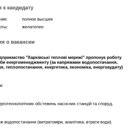
 к кандидату
ние:
полное высшее
оты:
желателен
я о вакансии
дприємство "Харківські теплові мережі" пропонує роботу
би енергоменеджменту (за напрямами водопостачання,
, теплопостачання, енергетика, економіка, енергоаудиту)
и:
рготехнологічних обстежень насосних станцій та споруд.
 водопостачання (витратоміри, аналітика, втрати води).