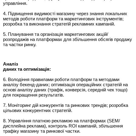
управління.
4. Підвищення видимості магазину через знання локальних
методів роботи платформ та маркетингових інструментів;
розробка та виконання стратегій рекламних кампаній.
5. Планування та організація маркетингових акцій/
розпродажів на платформах для збільшення обсягів продажу
та частки ринку.
Аналі
з
даних
та
оптим
і
зац
і
я
:
6. Володіння правилами роботи платформ та методами
аналізу бекенд-даних; оптимізація операційних стратегій на
основі аналізу даних (трафік, конверсія, середній чек тощо)
для покращення результатів.
7. Моніторинг дій конкурентів та ринкових трендів; розробка
цільових конкурентних стратегій.
8. Управління платною рекламою на платформах (SEM/
дисплейна реклама), контроль ROI кампаній, збільшення
трафіку магазину та ринкової частки.