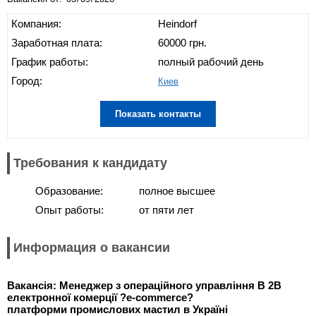
Компания:
Heindorf
Заработная плата:
60000 грн.
График работы:
полный рабочий день
Город:
Киев
Показать контакты
Требования к кандидату
Образование:
полное высшее
Опыт работы:
от пяти лет
Информация о вакансии
Вакансі
я
:
Менеджер з операційного управління B 2B
електронної комерції
?
e-commerce
?
платформи промислових мастил
в
Ук
раї
н
і