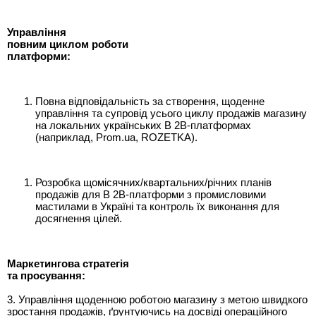
Управлі
ння
повним
циклом
роботи
платформи
:
Повна відповідальність за створення, щоденне
управління та супровід усього циклу продажів магазину
на локальних українських B 2B-платформах
(наприклад, Prom.ua, ROZETKA).
Розробка щомісячних/квартальних/річних планів
продажів для B 2B-платформи з промисловими
мастилами в Україні та контроль їх виконання для
досягнення цілей.
Маркетингова стратегі
я
та
просування
:
3. Управління щоденною роботою магазину з метою швидкого
зростання продажів, ґрунтуючись на досвіді операційного