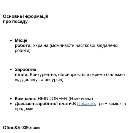
Основна і
нформац
і
я
про
посаду
Мі
сце
роботи
:
Україна (можливість часткової віддаленої
роботи)
Заробі
тна
плата
:
Конкурентна, обговорюється окремо (залежно
від досвіду та ресурсів)
Компані
я
:
HEINDORFER (Німеччина)
Діапазон заробітної плати:
В
Показать
грн + комісія з
продажів
Обов&# 039;язки