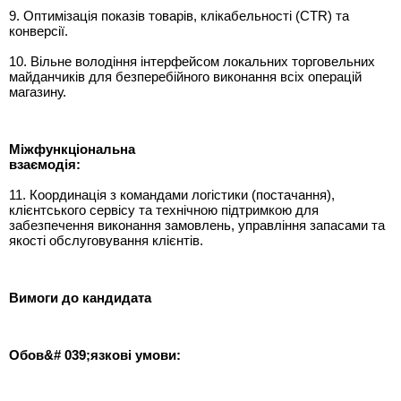
9. Оптимізація показів товарів, клікабельності (CTR) та
конверсії.
10. Вільне володіння інтерфейсом локальних торговельних
майданчиків для безперебійного виконання всіх операцій
магазину.
Мі
жфункц
і
ональна
вза
є
мод
і
я
:
11. Координація з командами логістики (постачання),
клієнтського сервісу та технічною підтримкою для
забезпечення виконання замовлень, управління запасами та
якості обслуговування клієнтів.
Вимоги до кандидата
Обов&# 039;язкові
умови
: