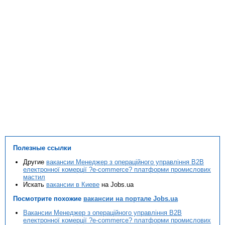
Полезные ссылки
Другие
вакансии Менеджер з операційного управління B2B
електронної комерції ?e-commerce? платформи промислових
мастил
Искать
вакансии в Киеве
на Jobs.ua
Посмотрите похожие
вакансии на портале Jobs.ua
Вакансии Менеджер з операційного управління B2B
електронної комерції ?e-commerce? платформи промислових