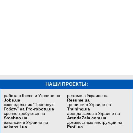
НАШИ ПРОЕКТЫ:
работа в Киеве и Украине на
резюме в Украине на
Jobs.ua
Resume.ua
еженедельник "Пропоную
тренинги в Украине на
Роботу" на
Pro-robotu.ua
Training.ua
срочно требуются на
аренда залов в Украине на
Srochno.ua
ArendaZala.com.ua
вакансии в Украине на
должностные инструкции на
vakansii.ua
Profi.ua