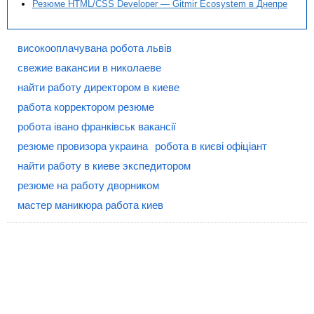
Резюме HTML/CSS Developer — Gitmir Ecosystem в Днепре
високооплачувана робота львів
свежие вакансии в николаеве
найти работу директором в киеве
работа корректором резюме
робота івано франківськ вакансії
резюме провизора украина
робота в києві офіціант
найти работу в киеве экспедитором
резюме на работу дворником
мастер маникюра работа киев