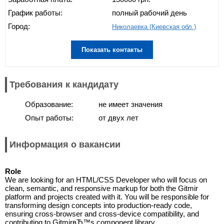
График работы:
полный рабочий день
Город:
Николаевка (Киевская обл.)
Показать контакты
Требования к кандидату
Образование:
не имеет значения
Опыт работы:
от двух лет
Информация о вакансии
Role
We are looking for an HTML/CSS Developer who will focus on
clean, semantic, and responsive markup for both the Gitmir
platform and projects created with it. You will be responsible for
transforming design concepts into production-ready code,
ensuring cross-browser and cross-device compatibility, and
contributing to GitmirвЂ™s component library.