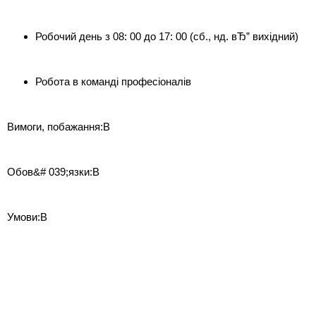
Робочий день з 08: 00 до 17: 00 (сб., нд. вЂ” вихідний)
Робота в команді професіоналів
Вимоги, побажання:В
Обов&# 039;язки:В
Умови:В