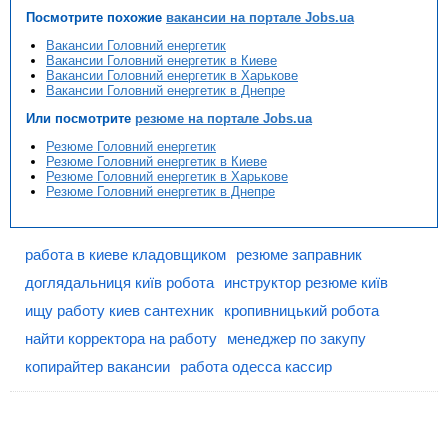
Посмотрите похожие
вакансии на портале Jobs.ua
Вакансии Головний енергетик
Вакансии Головний енергетик в Киеве
Вакансии Головний енергетик в Харькове
Вакансии Головний енергетик в Днепре
Или посмотрите
резюме на портале Jobs.ua
Резюме Головний енергетик
Резюме Головний енергетик в Киеве
Резюме Головний енергетик в Харькове
Резюме Головний енергетик в Днепре
работа в киеве кладовщиком
резюме заправник
доглядальниця київ робота
инструктор резюме київ
ищу работу киев сантехник
кропивницький робота
найти корректора на работу
менеджер по закупу
копирайтер вакансии
работа одесса кассир