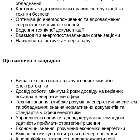
обладнання
Контроль за дотриманням правил експлуатації та
техніки безпеки
Оптимізація енергоспоживання та впровадження
енергоефективних технологій
Ведення технічної документації
Взаємодія з енергопостачальними організаціями
Навчання та інструктаж персоналу
Що важливо в кандидаті
:
Вища технічна освіта в галузі енергетики або
електротехніки
Досвід роботи: мінімум 2 роки досвіду на керівних
посадах в енергетичній сфері
Технічні знання: глибоке розуміння енергетичних систем
та обладнання; знання нормативних документів та
стандартів у сфері енергетики
Управлінські навички: досвід керування командою,
здатність приймати стратегічні рішення
Економічні знання: розуміння економіки енергетики
Вміння оптимізувати витрати на енергоресурси
Інноваційність: готовність впроваджувати нові