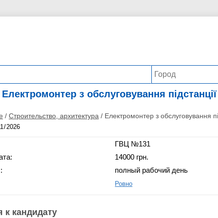
Електромонтер з обслуговування підстанції
е
/
Строительство, архитектура
/
Електромонтер з обслуговування пі
ГВЦ №131
ата:
14000 грн.
:
полный рабочий день
Ровно
 к кандидату