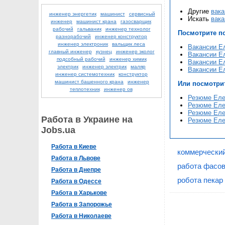
Другие
вака
инженер энергетик
машинист
сервисный
Искать
вака
инженер
машинист крана
газосварщик
рабочий
гальваник
инженер технолог
Посмотрите п
разнорабочий
инженер конструктор
инженер электроник
вальщик леса
Вакансии Ел
главный инженер
кузнец
инженер эколог
Вакансии Ел
подсобный рабочий
инженер химик
Вакансии Ел
электрик
инженер электрик
маляр
Вакансии Ел
инженер системотехник
конструктор
машинист башенного крана
инженер
Или посмотри
теплотехник
инженер ов
Резюме Елек
Резюме Елек
Резюме Елек
Работа в Украине на
Резюме Елек
Jobs.ua
Работа в Киеве
коммерческий
Работа в Львове
работа фасов
Работа в Днепре
робота пекар
Работа в Одессе
Работа в Харькове
Работа в Запорожье
Работа в Николаеве