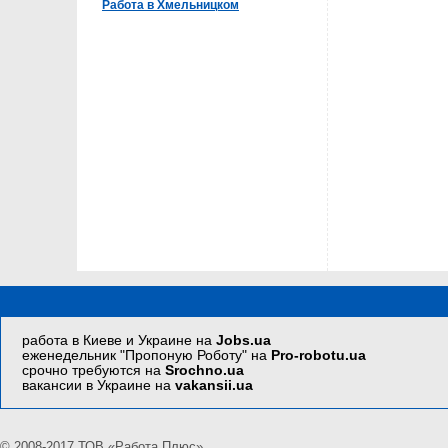
Работа в Хмельницком
работа в Киеве и Украине на
Jobs.ua
еженедельник "Пропоную Роботу" на
Pro-robotu.ua
срочно требуются на
Srochno.ua
вакансии в Украине на
vakansii.ua
© 2008-2017 ТОВ «Работа Плюс»