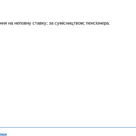
ня на неповну ставку; за сумісництвом; пенсіонера.
лки