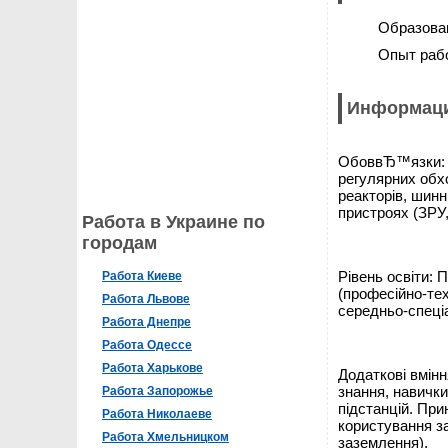
Образова
Опыт раб
Информаци
ОбоввЂ™язки:
регулярних обхо
реакторів, шин
пристроях (ЗРУ,
Работа в Украине по
городам
Рівень освіти: 
Работа Киеве
(професійно-тех
Работа Львове
середньо-спеціа
Работа Днепре
Работа Одессе
Работа Харькове
Додаткові вмінн
знання, навички
Работа Запорожье
підстанцій. Пр
Работа Николаеве
користування з
Работа Хмельницком
заземлення).