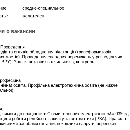
ние:
средне-специальное
оты:
желателен
я о вакансии
 Проведення
дів та оглядів обладнання підстанції (трансформаторів,
них мостів). Проведення складних перемикань у розподільчих
 ВРУ). Зняття показників лічильників, контроль.
Професійна
нічна) освіта. Профільна електротехнічна освіта (не нижче
льної).
я,
, вимоги до працівника: Схеми головних електричних з&# 039;єд
инципи роботи релейного захисту та автоматики (РЗА). Правила
ахисними засобами (штанги, покажчики напруги, переносні