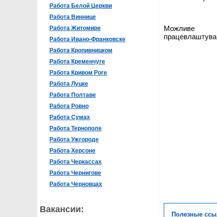
Работа Белой Церкви
Работа Виннице
Можливе
Работа Житомире
працевлаштуван
Работа Ивано-Франковске
Работа Кропивницком
Работа Кременчуге
Работа Кривом Роге
Работа Луцке
Работа Полтаве
Работа Ровно
Работа Сумах
Работа Тернополе
Работа Ужгороде
Работа Херсоне
Работа Черкассах
Работа Чернигове
Работа Черновцах
Вакансии:
Полезные ссы