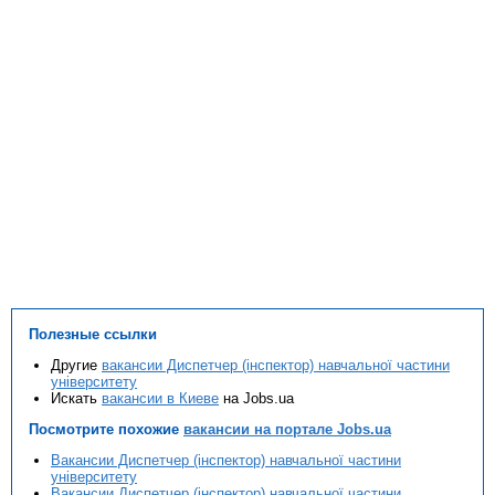
Полезные ссылки
Другие
вакансии Диспетчер (інспектор) навчальної частини
університету
Искать
вакансии в Киеве
на Jobs.ua
Посмотрите похожие
вакансии на портале Jobs.ua
Вакансии Диспетчер (інспектор) навчальної частини
університету
Вакансии Диспетчер (інспектор) навчальної частини