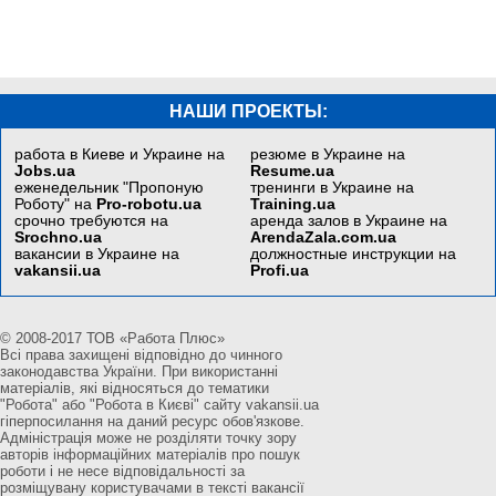
НАШИ ПРОЕКТЫ:
работа в Киеве и Украине на
резюме в Украине на
Jobs.ua
Resume.ua
еженедельник "Пропоную
тренинги в Украине на
Роботу" на
Pro-robotu.ua
Training.ua
срочно требуются на
аренда залов в Украине на
Srochno.ua
ArendaZala.com.ua
вакансии в Украине на
должностные инструкции на
vakansii.ua
Profi.ua
© 2008-2017 ТОВ «Работа Плюс»
Всі права захищені відповідно до чинного
законодавства України. При використанні
матеріалів, які відносяться до тематики
"Робота" або "Робота в Києві" сайту vakansii.ua
гіперпосилання на даний ресурс обов'язкове.
Адміністрація може не розділяти точку зору
авторів інформаційних матеріалів про пошук
роботи і не несе відповідальності за
розміщувану користувачами в тексті вакансії