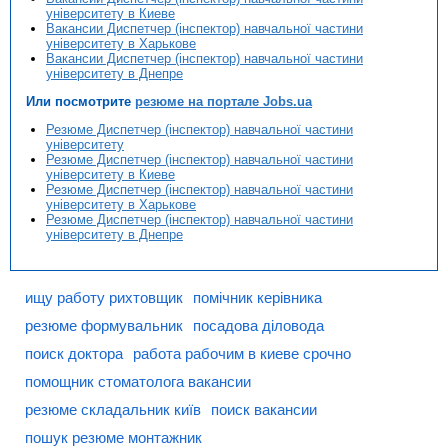
університету в Киеве
Вакансии Диспетчер (інспектор) навчальної частини
університету в Харькове
Вакансии Диспетчер (інспектор) навчальної частини
університету в Днепре
Или посмотрите
резюме на портале Jobs.ua
Резюме Диспетчер (інспектор) навчальної частини
університету
Резюме Диспетчер (інспектор) навчальної частини
університету в Киеве
Резюме Диспетчер (інспектор) навчальної частини
університету в Харькове
Резюме Диспетчер (інспектор) навчальної частини
університету в Днепре
ищу работу рихтовщик
помічник керівника
резюме формувальник
посадова діловода
поиск доктора
работа рабочим в киеве срочно
помощник стоматолога вакансии
резюме складальник київ
поиск вакансии
пошук резюме монтажник