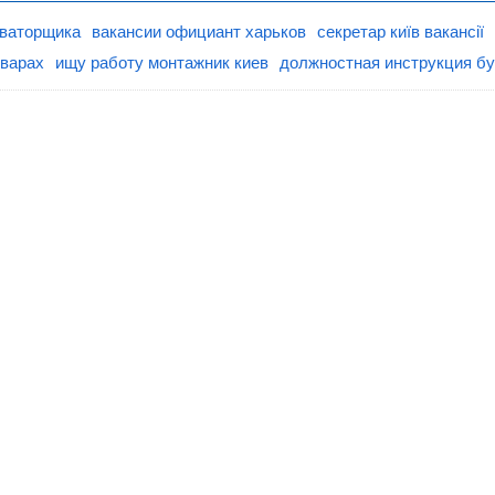
аваторщика
вакансии официант харьков
секретар київ вакансії
оварах
ищу работу монтажник киев
должностная инструкция бу