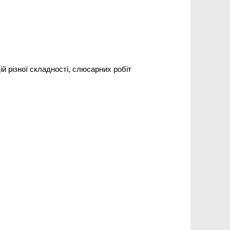
й різної складності, слюсарних робіт