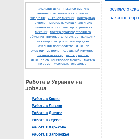
резюме экск
начальник цеха
инженер сметчик
инженер системотехник
главный
вакансії в бр
энергетик
инженер механик
конструктор
технолог
мастер приемщик
электрик
главный технолог
мастер по ремонту
механик
мастер производственного
обучения
инженер конструктор
наладчик
инженер электроник
мастер цеха
начальник производства
инженер
электрик
метролог
сервисный инженер
главный инженер
мастер участка
инженер ов
конструктор мебели
мастер
по ремонту сотовых телефонов
Работа в Украине на
Jobs.ua
Работа в Киеве
Работа в Львове
Работа в Днепре
Работа в Одессе
Работа в Харькове
Работа в Запорожье