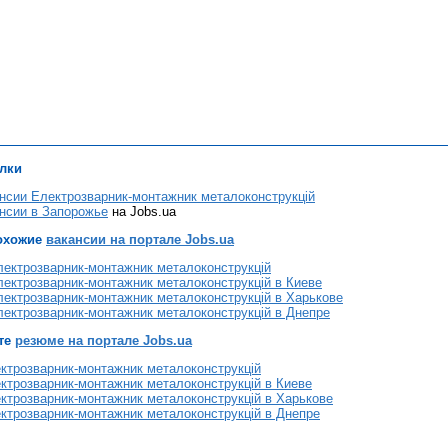
лки
нсии Електрозварник-монтажник металоконструкцій
нсии в Запорожье
на Jobs.ua
охожие
вакансии на портале Jobs.ua
лектрозварник-монтажник металоконструкцій
ектрозварник-монтажник металоконструкцій в Киеве
ектрозварник-монтажник металоконструкцій в Харькове
лектрозварник-монтажник металоконструкцій в Днепре
те
резюме на портале Jobs.ua
ктрозварник-монтажник металоконструкцій
ктрозварник-монтажник металоконструкцій в Киеве
ктрозварник-монтажник металоконструкцій в Харькове
ктрозварник-монтажник металоконструкцій в Днепре