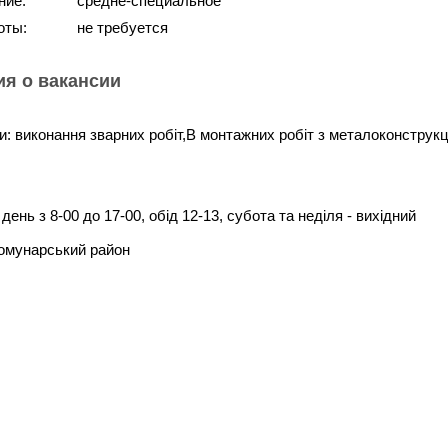
ние:
средне-специальное
оты:
не требуется
я о вакансии
: виконання зварних робіт,В монтажних робіт з металоконструкці
день з 8-00 до 17-00, обід 12-13, субота та неділя - вихідний
Комунарський район