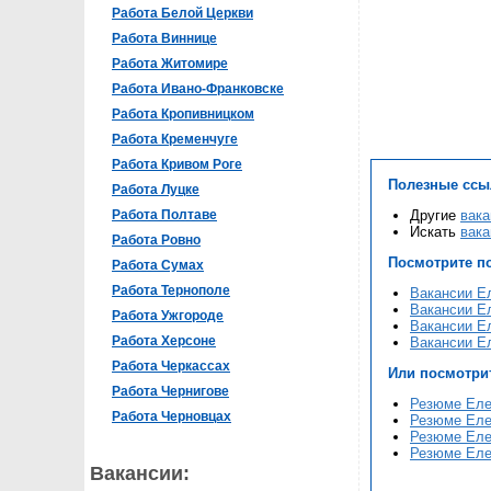
Работа Белой Церкви
Работа Виннице
Работа Житомире
Работа Ивано-Франковске
Работа Кропивницком
Работа Кременчуге
Работа Кривом Роге
Полезные ссы
Работа Луцке
Работа Полтаве
Другие
вака
Искать
вака
Работа Ровно
Посмотрите п
Работа Сумах
Работа Тернополе
Вакансии Е
Вакансии Ел
Работа Ужгороде
Вакансии Ел
Работа Херсоне
Вакансии Е
Работа Черкассах
Или посмотри
Работа Чернигове
Резюме Еле
Работа Черновцах
Резюме Еле
Резюме Еле
Резюме Еле
Вакансии: