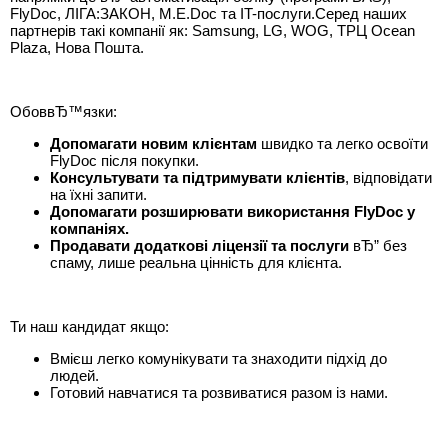
FlyDoc, ЛІГА:ЗАКОН, M.E.Doc та IT-послуги.Серед наших
партнерів такі компанії як: Samsung, LG, WOG, ТРЦ Ocean
Plaza, Нова Пошта.
ОбоввЂ™язки:
Допомагати новим клієнтам
швидко та легко освоїти
FlyDoc після покупки.
Консультувати та підтримувати клієнтів
, відповідати
на їхні запити.
Допомагати розширювати використання FlyDoc у
компаніях.
Продавати додаткові ліцензії та послуги
вЂ” без
спаму, лише реальна цінність для клієнта.
Ти наш кандидат якщо:
Вмієш легко комунікувати та знаходити підхід до
людей.
Готовий навчатися та розвиватися разом із нами.