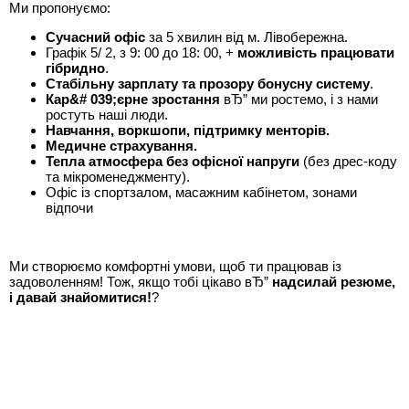
Ми пропонуємо:
Сучасний офіс
за 5 хвилин від м. Лівобережна.
Графік 5/ 2, з 9: 00 до 18: 00, +
можливість працювати
гібридно
.
Стабільну зарплату та прозору бонусну систему
.
Кар&# 039;єрне зростання
вЂ” ми ростемо, і з нами
ростуть наші люди.
Навчання, воркшопи, підтримку менторів.
Медичне страхування.
Тепла атмосфера без офісної напруги
(без дрес-коду
та мікроменеджменту).
Офіс із спортзалом, масажним кабінетом, зонами
відпочи
Ми створюємо комфортні умови, щоб ти працював із
задоволенням! Тож, якщо тобі цікаво вЂ”
надсилай резюме,
і давай знайомитися!
?