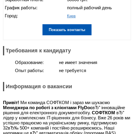
График работы:
полный рабочий день
Город:
Киев
Показать контакты
Требования к кандидату
Образование:
не имеет значения
Опыт работы:
не требуется
Информация о вакансии
Привіт!
Ми команда СОФТКОМ і зараз ми шукаємо
Менеджера по роботі з клієнтами
FlyDoc
вЂ” інноваційне
рішення для електронного документообігу.
СОФТКОМ
вЂ”
лідер у комплексних IT-рішеннях для бізнесу. Вже 26 років ми
успішно працюємо на українському ринку, підтримуємо
32вЂ‰ 500+ компаній і постійно розширюємось. Наші
напрямки це вЂ” автоматизація обліку (програми BAS),