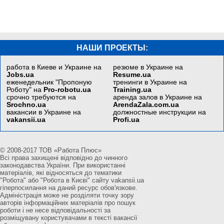
НАШИ ПРОЕКТЫ:
работа в Киеве и Украине на
резюме в Украине на
Jobs.ua
Resume.ua
еженедельник "Пропоную
тренинги в Украине на
Роботу" на
Pro-robotu.ua
Training.ua
срочно требуются на
аренда залов в Украине на
Srochno.ua
ArendaZala.com.ua
вакансии в Украине на
должностные инструкции на
vakansii.ua
Profi.ua
© 2008-2017 ТОВ «Работа Плюс»
Всі права захищені відповідно до чинного
законодавства України. При використанні
матеріалів, які відносяться до тематики
"Робота" або "Робота в Києві" сайту vakansii.ua
гіперпосилання на даний ресурс обов'язкове.
Адміністрація може не розділяти точку зору
авторів інформаційних матеріалів про пошук
роботи і не несе відповідальності за
розміщувану користувачами в тексті вакансії