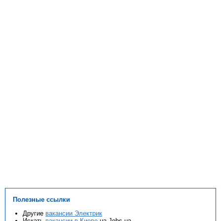
Полезные ссылки
Другие
вакансии Электрик
Искать
вакансии в Киеве
на Jobs.ua