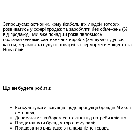
Запрошуємо активних, комунікабельних людей, готових
розвиватись у сфері продаж та заробляти без обмежень (%
від продажу). Ми вже понад 18 років являємось
постачальниками сантехнічних виробів (змішувачі, душові
кабіни, кераміка та супутні товари) в гіпермаркети Епіцентр та
Нова Лінія.
Що ви будете робити:
Консультувати покупців щодо продукції брендів Mixxen
/ Emmevi;
Допомагати з вибором сантехніки під потреби клієнта;
Представляти бренд у торговому залі;
Працювати з викладкою та наявністю товару.