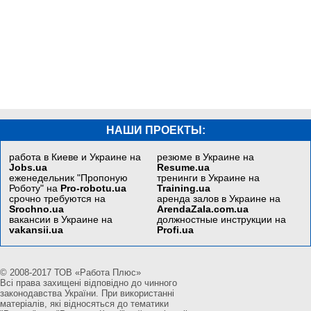
НАШИ ПРОЕКТЫ:
работа в Киеве и Украине на
резюме в Украине на
Jobs.ua
Resume.ua
еженедельник "Пропоную
тренинги в Украине на
Роботу" на
Pro-robotu.ua
Training.ua
срочно требуются на
аренда залов в Украине на
Srochno.ua
ArendaZala.com.ua
вакансии в Украине на
должностные инструкции на
vakansii.ua
Profi.ua
© 2008-2017 ТОВ «Работа Плюс»
Всі права захищені відповідно до чинного
законодавства України. При використанні
матеріалів, які відносяться до тематики