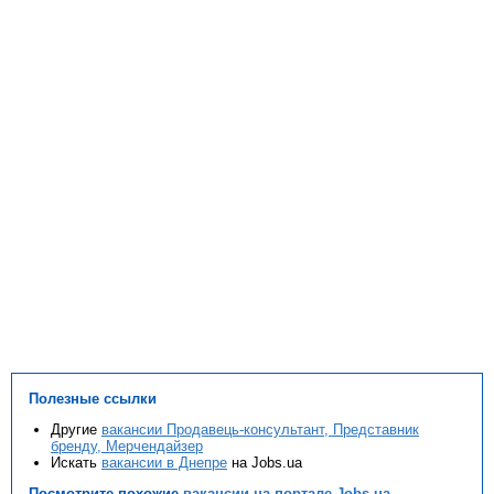
Полезные ссылки
Другие
вакансии Продавець-консультант, Представник
бренду, Мерчендайзер
Искать
вакансии в Днепре
на Jobs.ua
Посмотрите похожие
вакансии на портале Jobs.ua