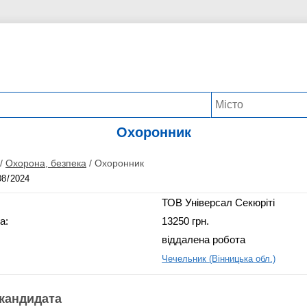
Охоронник
/
Охорона, безпека
/
Охоронник
ТОВ Універсал Секюріті
а:
13250 грн.
віддалена робота
Чечельник (Вінницька обл.)
кандидата