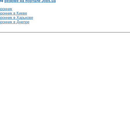
те
резюме на портале Jobs.ua
ронник
ронник в Киеве
ронник в Харькове
ронник в Днепре