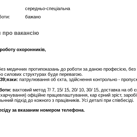
середньо-спеціальна
боти:
бажано
 про вакансію
роботу охоронників,
без медичних протипоказань до роботи за даною професією, без 
бо силових структурах буде перевагою.
39;язки:
патрулювання об єкта, здійснення контрольно - пропус
боти:
вахтовий метод 7/ 7, 15/ 15, 20/ 10, 30/ 15, доставка на об
 харчування) офіційне працевлаштування, кар єрний зріст, заробі
ьнний підхід до кожного з працівників. Усі деталі при співбесіді.
бесіду за вказаним номером телефона.