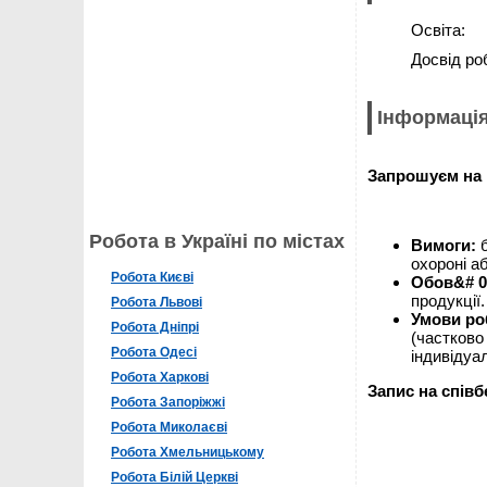
Освіта:
Досвід ро
Інформація
Запрошуєм на 
Робота в Україні по містах
Вимоги:
охороні а
Робота Києві
Обов&# 0
продукції.
Робота Львові
Умови ро
Робота Дніпрі
(частково
Робота Одесі
індивідуал
Робота Харкові
Запис на спів
Робота Запоріжжі
Робота Миколаєві
Робота Хмельницькому
Робота Білій Церкві