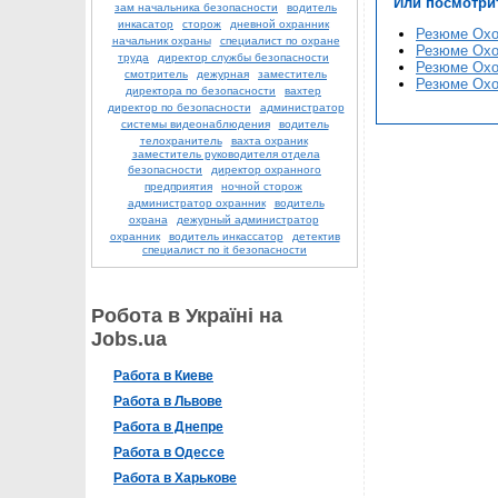
Или посмотри
зам начальника безопасности
водитель
инкасатор
сторож
дневной охранник
Резюме Охо
начальник охраны
специалист по охране
Резюме Охо
труда
директор службы безопасности
Резюме Охо
смотритель
дежурная
заместитель
Резюме Охо
директора по безопасности
вахтер
директор по безопасности
администратор
системы видеонаблюдения
водитель
телохранитель
вахта охраник
заместитель руководителя отдела
безопасности
директор охранного
предприятия
ночной сторож
администратор охранник
водитель
охрана
дежурный администратор
охранник
водитель инкассатор
детектив
специалист по it безопасности
Робота в Україні на
Jobs.ua
Работа в Киеве
Работа в Львове
Работа в Днепре
Работа в Одессе
Работа в Харькове