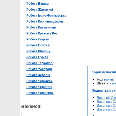
Робота Вінниці
Робота Житомирі
Робота Івано-Франківську
Робота Кропивницькому
Робота Кременчуці
Робота Кривому Розі
Робота Луцьку
Робота Полтаві
Робота Рівному
Робота Сумах
Робота Тернополі
Робота Ужгороді
Корисні поси
Робота Херсоні
Інші
вакансі
Робота Черкасах
Шукати
вака
Робота Чернігові
Подивіться с
Робота Чернівцях
Вакансії Ох
Вакансии О
Вакансии О
Вакансії:
Вакансии О