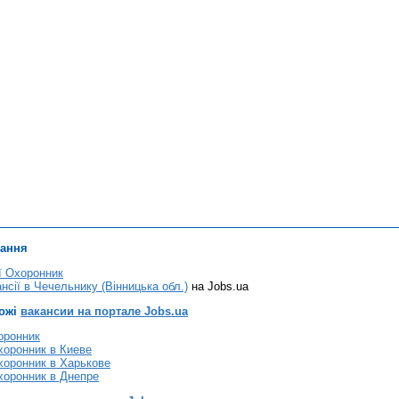
лання
ї Охоронник
нсії в Чечельнику (Вінницька обл.)
на Jobs.ua
хожі
вакансии на портале Jobs.ua
оронник
хоронник в Киеве
хоронник в Харькове
хоронник в Днепре