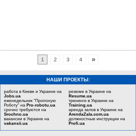
»
1
2
3
4
НАШИ ПРОЕКТЫ:
работа в Киеве и Украине на
резюме в Украине на
Jobs.ua
Resume.ua
еженедельник "Пропоную
тренинги в Украине на
Роботу" на
Pro-robotu.ua
Training.ua
срочно требуются на
аренда залов в Украине на
Srochno.ua
ArendaZala.com.ua
вакансии в Украине на
должностные инструкции на
vakansii.ua
Profi.ua