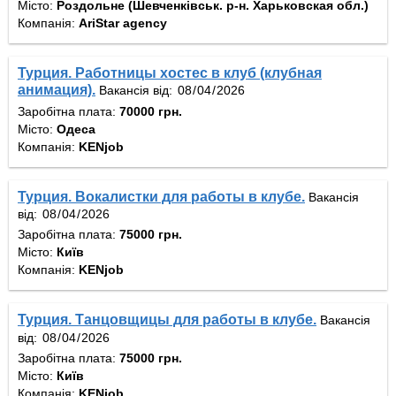
Місто:
Роздольне (Шевченківськ. р-н. Харьковская обл.)
Компанія:
AriStar agency
Турция. Работницы хостес в клуб (клубная
анимация).
Вакансія від:
Заробітна плата:
70000 грн.
Місто:
Одеса
Компанія:
KENjob
Турция. Вокалистки для работы в клубе.
Вакансія
від:
Заробітна плата:
75000 грн.
Місто:
Київ
Компанія:
KENjob
Турция. Танцовщицы для работы в клубе.
Вакансія
від:
Заробітна плата:
75000 грн.
Місто:
Київ
Компанія:
KENjob