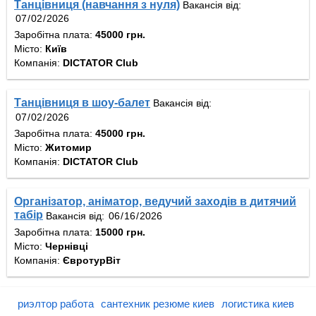
Танцівниця (навчання з нуля)
Вакансія від:
Заробітна плата:
45000 грн.
Місто:
Київ
Компанія:
DICTATOR Club
Танцівниця в шоу-балет
Вакансія від:
Заробітна плата:
45000 грн.
Місто:
Житомир
Компанія:
DICTATOR Club
Організатор, аніматор, ведучий заходів в дитячий
табір
Вакансія від:
Заробітна плата:
15000 грн.
Місто:
Чернівці
Компанія:
ЄвротурВіт
риэлтор работа
сантехник резюме киев
логистика киев