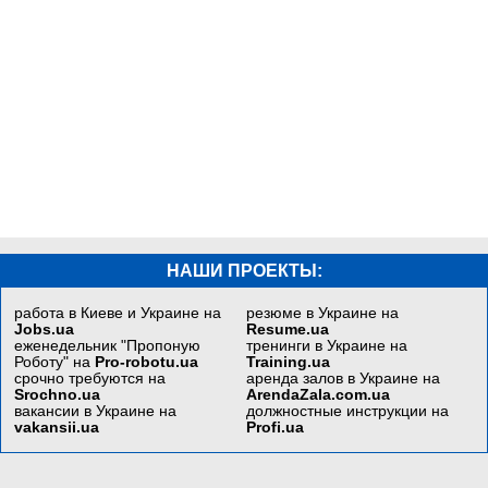
НАШИ ПРОЕКТЫ:
работа в Киеве и Украине на
резюме в Украине на
Jobs.ua
Resume.ua
еженедельник "Пропоную
тренинги в Украине на
Роботу" на
Pro-robotu.ua
Training.ua
срочно требуются на
аренда залов в Украине на
Srochno.ua
ArendaZala.com.ua
вакансии в Украине на
должностные инструкции на
vakansii.ua
Profi.ua