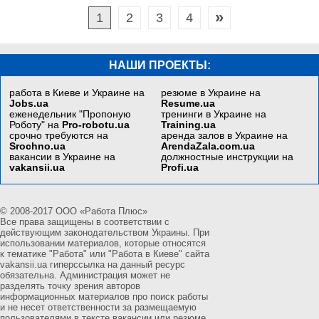
»
1
2
3
4
НАШИ ПРОЕКТЫ:
работа в Киеве и Украине на
резюме в Украине на
Jobs.ua
Resume.ua
еженедельник "Пропоную
тренинги в Украине на
Роботу" на
Pro-robotu.ua
Training.ua
срочно требуются на
аренда залов в Украине на
Srochno.ua
ArendaZala.com.ua
вакансии в Украине на
должностные инструкции на
vakansii.ua
Profi.ua
© 2008-2017 ООО «Работа Плюс»
Все права защищены в соответствии с
действующим законодательством Украины. При
использовании материалов, которые относятся
к тематике "Работа" или "Работа в Киеве" сайта
vakansii.ua гиперссылка на данный ресурс
обязательна. Администрация может не
разделять точку зрения авторов
информационных материалов про поиск работы
и не несет ответственности за размещаемую
пользователями в тексте вакансии или резюме