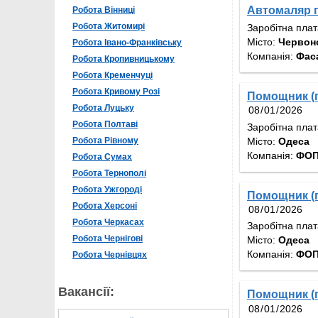
Автомаляр 
Робота Вінниці
Робота Житомирі
Заробітна пла
Місто:
Червон
Робота Івано-Франківську
Компанія:
Фас
Робота Кропивницькому
Робота Кременчуці
Робота Кривому Розі
Помощник (п
Робота Луцьку
Робота Полтаві
Заробітна пла
Місто:
Одеса
Робота Рівному
Компанія:
ФОП
Робота Сумах
Робота Тернополі
Робота Ужгороді
Помощник (п
Робота Херсоні
Робота Черкасах
Заробітна пла
Робота Чернігові
Місто:
Одеса
Компанія:
ФОП
Робота Чернівцях
Вакансії:
Помощник (п