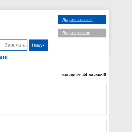
Додати вакансію
Додати резюме
Пошук
їні
знайдено:
44 вакансій