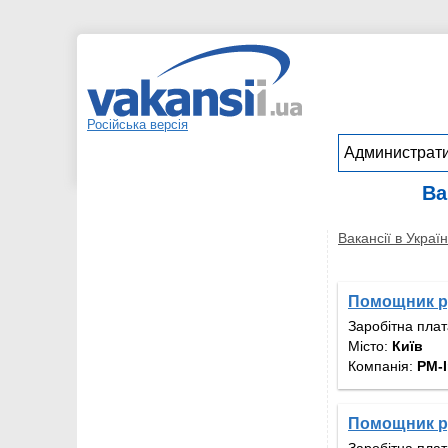
Російська версія
Ва
Вакансії в Україн
Помощник р
Заробітна пла
Місто:
Київ
Компанія:
РM-I
Помощник р
Заробітна пла