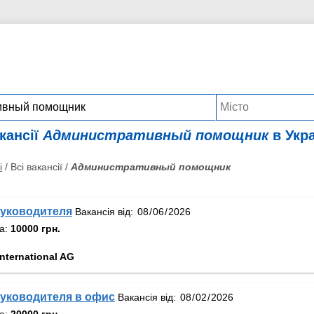
кансії
Административный помощник
в Укра
і
/ Всі вакансії /
Административный помощник
уководителя
Вакансія від:
та:
10000 грн.
nternational AG
уководителя в офис
Вакансія від:
та:
20000 грн.