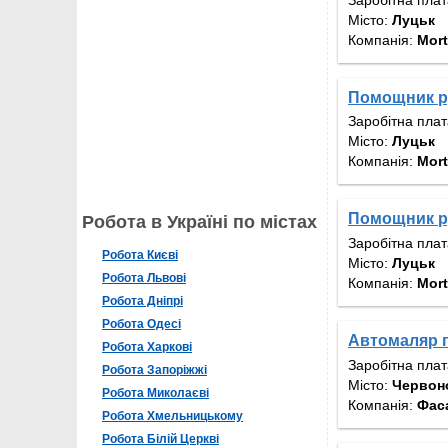
Місто:
Луцьк
Компанія:
Mort
Помощник р
Заробітна пла
Місто:
Луцьк
Компанія:
Mort
Помощник р
Робота в Україні по містах
Заробітна пла
Робота Києві
Місто:
Луцьк
Робота Львові
Компанія:
Mort
Робота Дніпрі
Робота Одесі
Автомаляр 
Робота Харкові
Заробітна пла
Робота Запоріжжі
Місто:
Червон
Робота Миколаєві
Компанія:
Фас
Робота Хмельницькому
Робота Білій Церкві