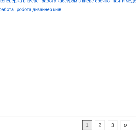
консьержа в киеве
работа кассиром в киеве срочно
найти медс
работа
робота дизайнер київ
»
1
2
3