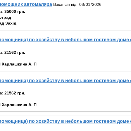
помощник автомаляра
Вакансія від:
та:
35000 грн.
оград
ад Захід
омощница) по хозяйству в небольшом гостевом доме 
та:
21562 грн.
 Харлашкина А. П
омощница) по хозяйству в небольшом гостевом доме 
та:
21562 грн.
 Харлашкина А. П
омощница) по хозяйству в небольшом гостевом доме 