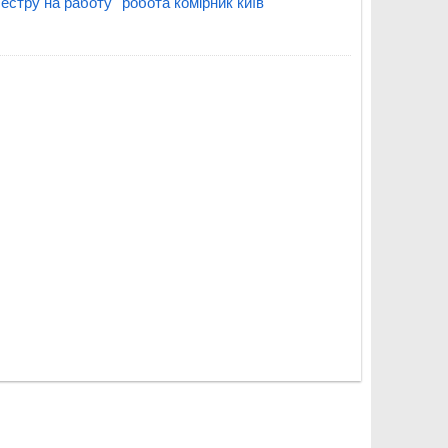
естру на работу
робота комірник київ