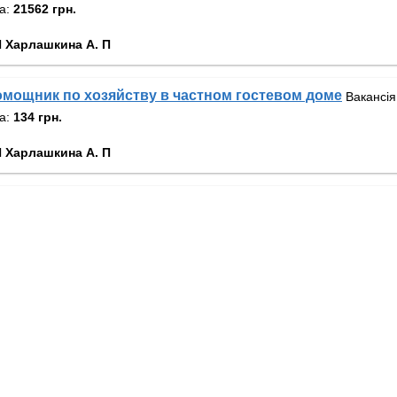
та:
21562 грн.
 Харлашкина А. П
мощник по хозяйству в частном гостевом доме
Вакансія
та:
134 грн.
 Харлашкина А. П