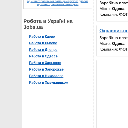
административный помощник руководителя
Заробітна пла
административный помощник
Місто:
Одеса
Компанія:
ФОП
Робота в Україні на
Jobs.ua
Охранник-по
Работа в Киеве
Заробітна пла
Місто:
Одеса
Работа в Львове
Компанія:
ФОП
Работа в Днепре
Работа в Одессе
Работа в Харькове
Работа в Запорожье
Работа в Николаеве
Работа в Хмельницком