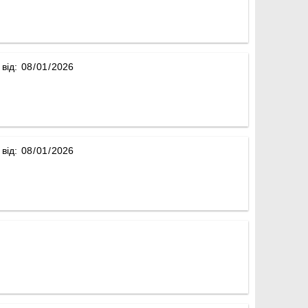
 від:
 від: