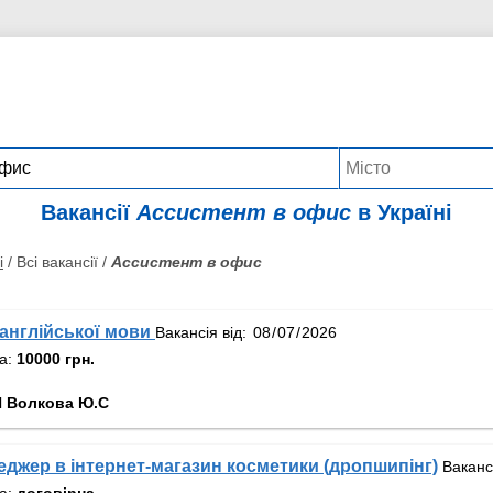
Вакансії
Ассистент в офис
в Україні
і
/ Всі вакансії /
Ассистент в офис
англійської мови
Вакансія від:
та:
10000 грн.
 Волкова Ю.С
джер в інтернет-магазин косметики (дропшипінг)
Ваканс
та:
договірна