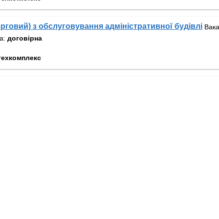
ерговий) з обслуговування адміністративної будівлі
Вака
та:
договірна
техкомплекс