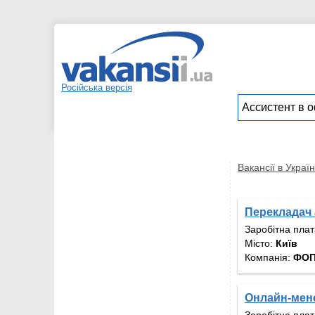
Російська версія
Вакансії в Україн
Перекладач 
Заробітна пла
Місто:
Київ
Компанія:
ФОП
Онлайн-мене
Заробітна пла