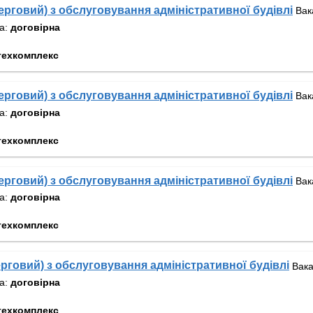
черговий) з обслуговування адміністративної будівлі
Вак
та:
договірна
техкомплекс
черговий) з обслуговування адміністративної будівлі
Вак
та:
договірна
техкомплекс
черговий) з обслуговування адміністративної будівлі
Вак
та:
договірна
техкомплекс
ерговий) з обслуговування адміністративної будівлі
Вака
та:
договірна
техкомплекс