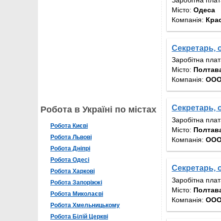
Місто:
Одеса
Компанія:
Кра
Секретарь,
Заробітна пла
Місто:
Полтав
Компанія:
ООО
Секретарь,
Робота в Україні по містах
Заробітна пла
Робота Києві
Місто:
Полтав
Робота Львові
Компанія:
ООО
Робота Дніпрі
Робота Одесі
Секретарь,
Робота Харкові
Заробітна пла
Робота Запоріжжі
Місто:
Полтав
Робота Миколаєві
Компанія:
ООО
Робота Хмельницькому
Робота Білій Церкві