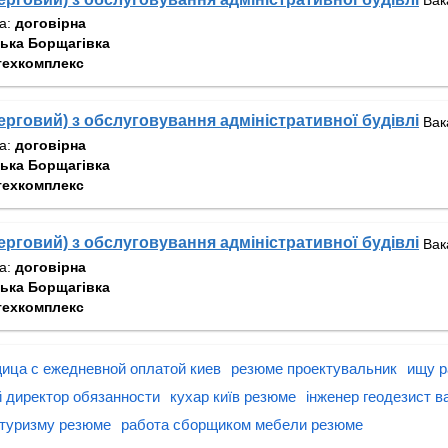
та:
договірна
ька Борщагівка
техкомплекс
черговий) з обслуговування адміністративної будівлі
Вак
та:
договірна
ька Борщагівка
техкомплекс
черговий) з обслуговування адміністративної будівлі
Вак
та:
договірна
ька Борщагівка
техкомплекс
ица с ежедневной оплатой киев
резюме проектувальник
ищу р
 директор обязанности
кухар київ резюме
інженер геодезист ва
 туризму резюме
работа сборщиком мебели резюме