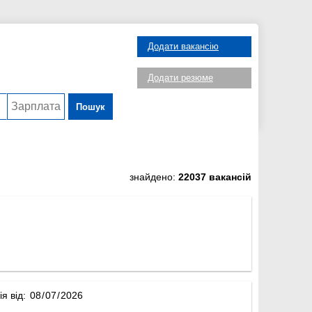
Додати вакансію
Додати резюме
Пошук
знайдено:
22037 вакансій
ія від: