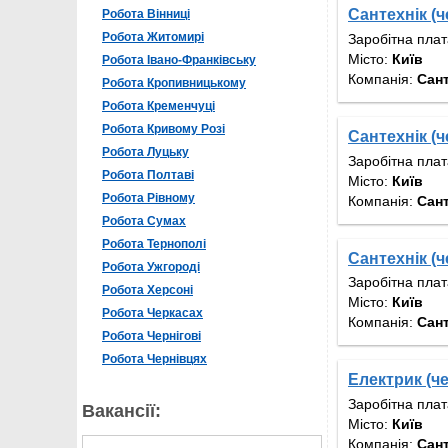
Сантехнік (
Робота Вінниці
Робота Житомирі
Заробітна пла
Місто:
Київ
Робота Івано-Франківську
Компанія:
Сан
Робота Кропивницькому
Робота Кременчуці
Робота Кривому Розі
Сантехнік (
Робота Луцьку
Заробітна пла
Робота Полтаві
Місто:
Київ
Робота Рівному
Компанія:
Сан
Робота Сумах
Робота Тернополі
Сантехнік (
Робота Ужгороді
Заробітна пла
Робота Херсоні
Місто:
Київ
Робота Черкасах
Компанія:
Сан
Робота Чернігові
Робота Чернівцях
Електрик (ч
Заробітна пла
Вакансії:
Місто:
Київ
Компанія:
Сан