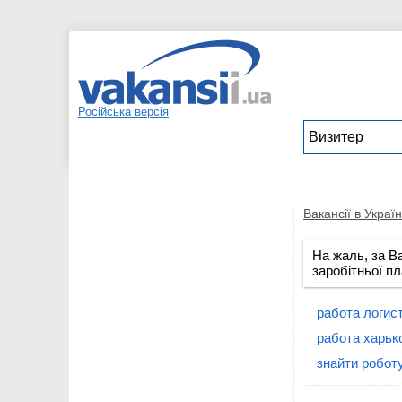
Російська версія
Вакансії в Україн
На жаль, за В
заробітньої пл
работа логис
работа харьк
знайти роботу