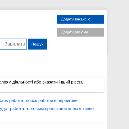
Додати вакансію
Додати резюме
Пошук
прям діяльності або вказати інший рівень
карь работа
поиск работы в чернигове
руда
работа торговым представителем в киеве