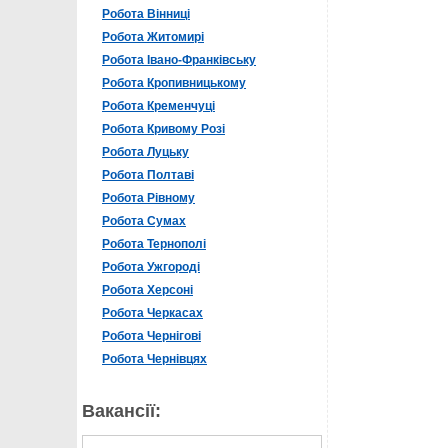
Робота Вінниці
Робота Житомирі
Робота Івано-Франківську
Робота Кропивницькому
Робота Кременчуці
Робота Кривому Розі
Робота Луцьку
Робота Полтаві
Робота Рівному
Робота Сумах
Робота Тернополі
Робота Ужгороді
Робота Херсоні
Робота Черкасах
Робота Чернігові
Робота Чернівцях
Вакансії: