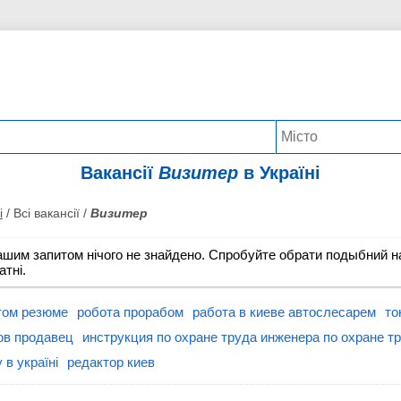
Вакансії
Визитер
в Україні
і
/ Всі вакансії /
Визитер
ашим запитом нічого не знайдено. Спробуйте обрати подыбний на
атні.
том резюме
робота прорабом
работа в киеве автослесарем
то
ов продавец
инструкция по охране труда инженера по охране т
 в україні
редактор киев