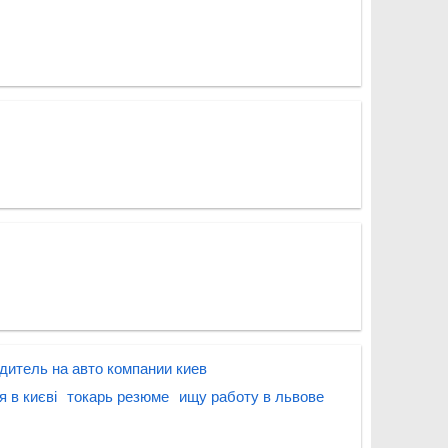
дитель на авто компании киев
я в києві
токарь резюме
ищу работу в львове