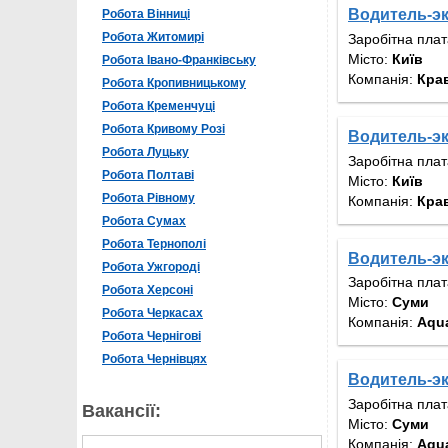
Водитель-э
Робота Вінниці
Робота Житомирі
Заробітна пла
Місто:
Київ
Робота Івано-Франківську
Компанія:
Кра
Робота Кропивницькому
Робота Кременчуці
Робота Кривому Розі
Водитель-э
Робота Луцьку
Заробітна пла
Робота Полтаві
Місто:
Київ
Робота Рівному
Компанія:
Кра
Робота Сумах
Робота Тернополі
Водитель-э
Робота Ужгороді
Заробітна пла
Робота Херсоні
Місто:
Суми
Робота Черкасах
Компанія:
Aqu
Робота Чернігові
Робота Чернівцях
Водитель-э
Заробітна пла
Вакансії:
Місто:
Суми
Компанія:
Aqu