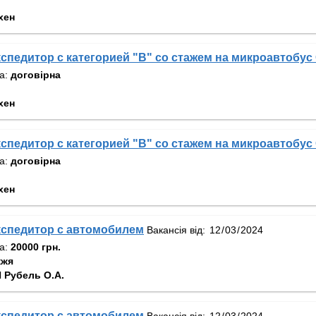
хен
спедитор с категорией "В" со стажем на микроавтобус
та:
договірна
хен
спедитор с категорией "В" со стажем на микроавтобус
та:
договірна
хен
кспедитор с автомобилем
Вакансія від:
та:
20000 грн.
жжя
 Рубель О.А.
кспедитор с автомобилем
Вакансія від: