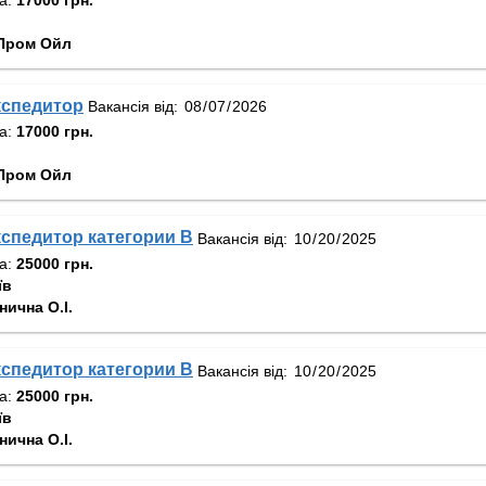
Пром Ойл
кспедитор
Вакансія від:
та:
17000 грн.
Пром Ойл
спедитор категории В
Вакансія від:
та:
25000 грн.
їв
ична О.І.
спедитор категории В
Вакансія від:
та:
25000 грн.
їв
ична О.І.