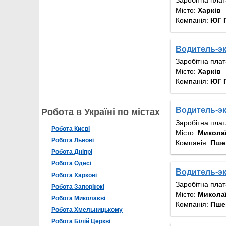
Місто:
Харків
Компанія:
ЮГ 
Водитель-э
Заробітна пла
Місто:
Харків
Компанія:
ЮГ 
Водитель-эк
Робота в Україні по містах
Заробітна пла
Робота Києві
Місто:
Микола
Робота Львові
Компанія:
Пшен
Робота Дніпрі
Робота Одесі
Водитель-эк
Робота Харкові
Заробітна пла
Робота Запоріжжі
Місто:
Микола
Робота Миколаєві
Компанія:
Пшен
Робота Хмельницькому
Робота Білій Церкві