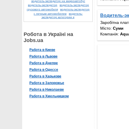
водитель-экспедитор на микроавтобус
водитель-экспедитор
водитель-экспедитор
грузового автомобиля
водитель-экспедитор
с личным автомобилем
водитель-
Водитель-э
экспедитор категории е
Заробітна пла
Місто:
Суми
Робота в Україні на
Компанія:
Aqu
Jobs.ua
Работа в Киеве
Работа в Львове
Работа в Днепре
Работа в Одессе
Работа в Харькове
Работа в Запорожье
Работа в Николаеве
Работа в Хмельницком