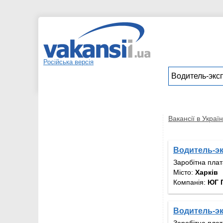
Російська версія
Вакансії в Україн
Водитель-э
Заробітна пла
Місто:
Харків
Компанія:
ЮГ 
Водитель-э
Заробітна пла