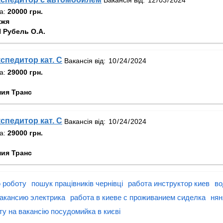
та:
20000 грн.
жжя
 Рубель О.А.
спедитор кат. С
Вакансія від:
та:
29000 грн.
ния Транс
спедитор кат. С
Вакансія від:
та:
29000 грн.
ния Транс
 роботу
пошук працівників чернівці
работа инструктор киев
во
акансию электрика
работа в киеве с проживанием сиделка
нян
у на вакансію посудомийка в києві