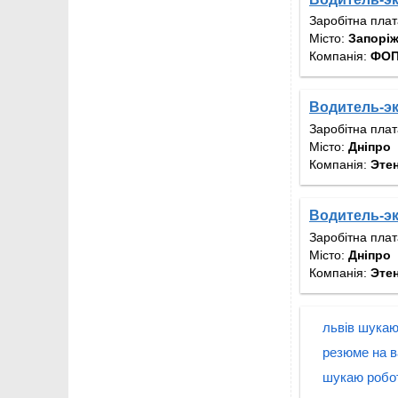
Заробітна пла
Місто:
Запорі
Компанія:
ФОП
Водитель-эк
Заробітна пла
Місто:
Дніпро
Компанія:
Эте
Водитель-эк
Заробітна пла
Місто:
Дніпро
Компанія:
Эте
львів шукаю
резюме на в
шукаю робот