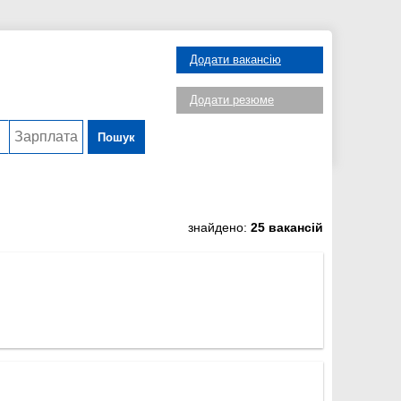
Додати вакансію
Додати резюме
Пошук
знайдено:
25 вакансій