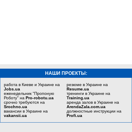
НАШИ ПРОЕКТЫ:
работа в Киеве и Украине на
резюме в Украине на
Jobs.ua
Resume.ua
еженедельник "Пропоную
тренинги в Украине на
Роботу" на
Pro-robotu.ua
Training.ua
срочно требуются на
аренда залов в Украине на
Srochno.ua
ArendaZala.com.ua
вакансии в Украине на
должностные инструкции на
vakansii.ua
Profi.ua