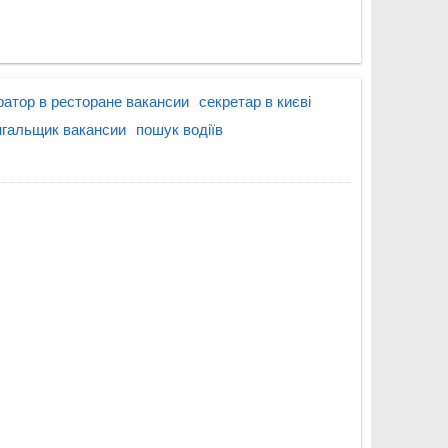
атор в ресторане вакансии
секретар в києві
нгальщик вакансии
пошук водіїв