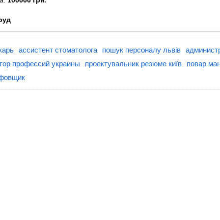
руд
карь
ассистент стоматолога
пошук персоналу львів
администр
тор профессий украины
проектувальник резюме київ
повар ма
фовщик