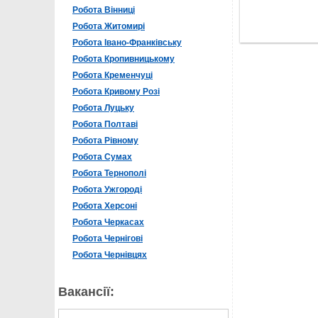
Робота Вінниці
Робота Житомирі
Робота Івано-Франківську
Робота Кропивницькому
Робота Кременчуці
Робота Кривому Розі
Робота Луцьку
Робота Полтаві
Робота Рівному
Робота Сумах
Робота Тернополі
Робота Ужгороді
Робота Херсоні
Робота Черкасах
Робота Чернігові
Робота Чернівцях
Вакансії: