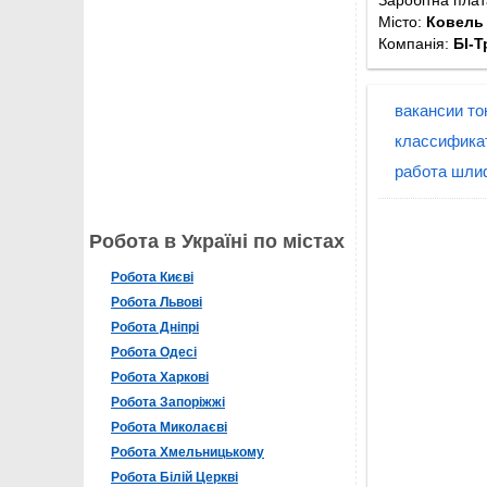
Місто:
Ковель
Компанія:
БІ-Т
вакансии то
классифика
работа шли
Робота в Україні по містах
Робота Києві
Робота Львові
Робота Дніпрі
Робота Одесі
Робота Харкові
Робота Запоріжжі
Робота Миколаєві
Робота Хмельницькому
Робота Білій Церкві