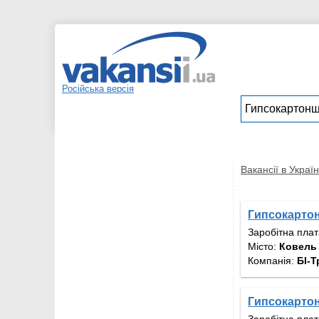
Російська версія
Вакансії в Україн
Гипсокарто
Заробітна пла
Місто:
Ковель
Компанія:
БІ-Т
Гипсокарто
Заробітна пла