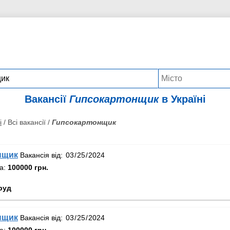
Вакансії
Гипсокартонщик
в Україні
і
/ Всі вакансії /
Гипсокартонщик
нщик
Вакансія від:
та:
100000 грн.
руд
нщик
Вакансія від:
та:
100000 грн.