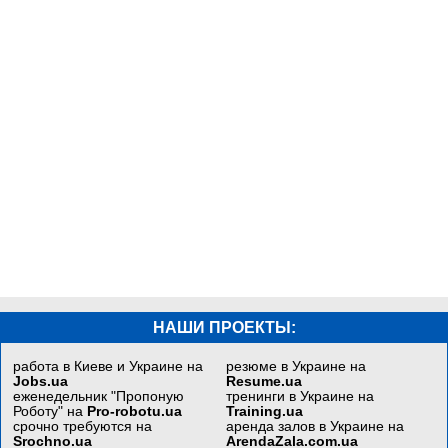
НАШИ ПРОЕКТЫ:
работа в Киеве и Украине на
резюме в Украине на
Jobs.ua
Resume.ua
еженедельник "Пропоную
тренинги в Украине на
Роботу" на
Pro-robotu.ua
Training.ua
срочно требуются на
аренда залов в Украине на
Srochno.ua
ArendaZala.com.ua