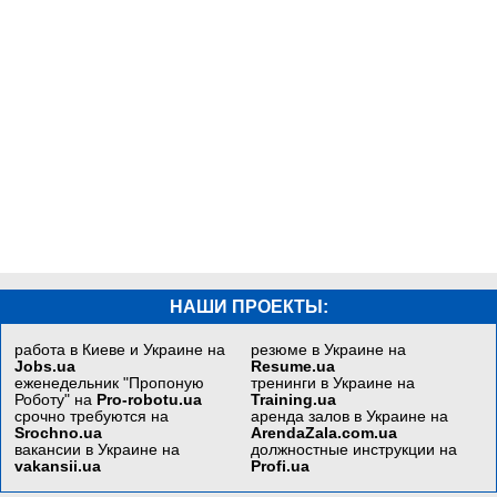
НАШИ ПРОЕКТЫ:
работа в Киеве и Украине на
резюме в Украине на
Jobs.ua
Resume.ua
еженедельник "Пропоную
тренинги в Украине на
Роботу" на
Pro-robotu.ua
Training.ua
срочно требуются на
аренда залов в Украине на
Srochno.ua
ArendaZala.com.ua
вакансии в Украине на
должностные инструкции на
vakansii.ua
Profi.ua