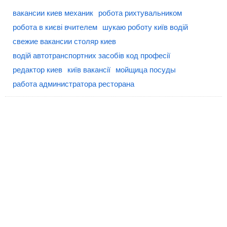
вакансии киев механик
робота рихтувальником
робота в києві вчителем
шукаю роботу київ водій
свежие вакансии столяр киев
водій автотранспортних засобів код професії
редактор киев
київ вакансії
мойщица посуды
работа администратора ресторана