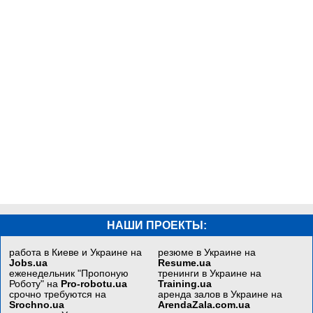
НАШИ ПРОЕКТЫ:
работа в Киеве и Украине на
резюме в Украине на
Jobs.ua
Resume.ua
еженедельник "Пропоную
тренинги в Украине на
Роботу" на
Pro-robotu.ua
Training.ua
срочно требуются на
аренда залов в Украине на
Srochno.ua
ArendaZala.com.ua