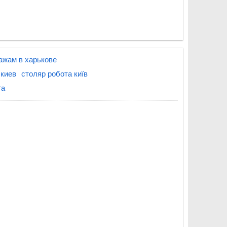
ажам в харькове
 киев
столяр робота київ
га