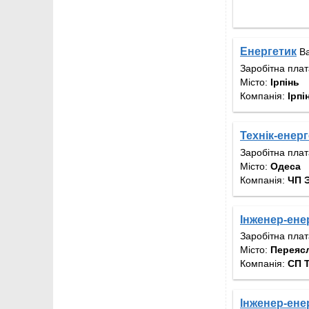
Енергетик
Ва
Заробітна пла
Місто:
Ірпінь
Компанія:
Ірпі
Технік-енер
Заробітна пла
Місто:
Одеса
Компанія:
ЧП 
Інженер-ене
Заробітна пла
Місто:
Переяс
Компанія:
СП 
Інженер-ене