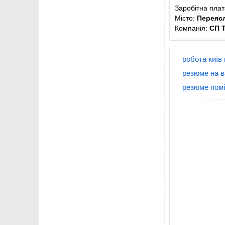
Заробітна пла
Місто:
Переяс
Компанія:
СП 
робота київ
резюме на 
резюме помі