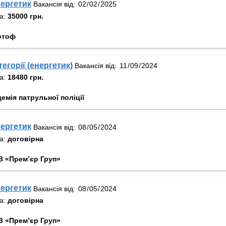
ергетик
Вакансія від:
та:
35000 грн.
отоф
тегорії (енергетик)
Вакансія від:
та:
18480 грн.
емія патрульної поліції
ергетик
Вакансія від:
та:
договірна
В «Прем’єр Груп»
ергетик
Вакансія від:
та:
договірна
В «Прем’єр Груп»