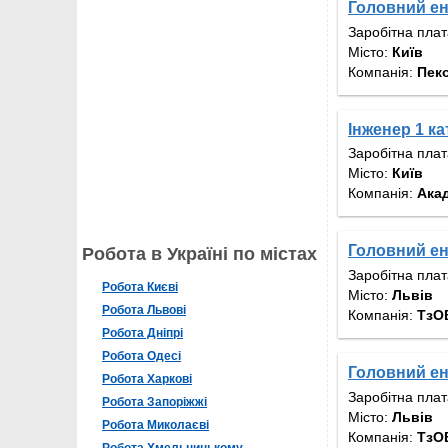
Головний ен
Заробітна пла
Місто:
Київ
Компанія:
Пек
Інженер 1 ка
Заробітна пла
Місто:
Київ
Компанія:
Акад
Головний ен
Робота в Україні по містах
Заробітна пла
Робота Києві
Місто:
Львів
Робота Львові
Компанія:
ТзО
Робота Дніпрі
Робота Одесі
Головний ен
Робота Харкові
Заробітна пла
Робота Запоріжжі
Місто:
Львів
Робота Миколаєві
Компанія:
ТзО