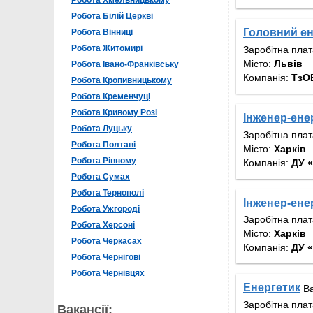
Робота Хмельницькому
Робота Білій Церкві
Головний ен
Робота Вінниці
Робота Житомирі
Заробітна пла
Місто:
Львів
Робота Івано-Франківську
Компанія:
ТзО
Робота Кропивницькому
Робота Кременчуці
Робота Кривому Розі
Інженер-ене
Робота Луцьку
Заробітна пла
Робота Полтаві
Місто:
Харків
Робота Рівному
Компанія:
ДУ 
Робота Сумах
Робота Тернополі
Інженер-ене
Робота Ужгороді
Заробітна пла
Робота Херсоні
Місто:
Харків
Робота Черкасах
Компанія:
ДУ 
Робота Чернігові
Робота Чернівцях
Енергетик
Ва
Заробітна пла
Вакансії: