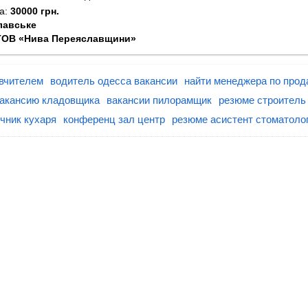
та:
30000 грн.
лавське
ТОВ «Нива Переяславщини»
 вчителем
водитель одесса вакансии
найти менеджера по прод
вакансию кладовщика
вакансии пилорамщик
резюме строитель
чник кухаря
конференц зал центр
резюме асистент стоматоло