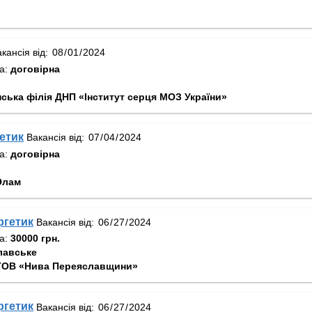
кансія від:
та:
договірна
нська філія ДНП «Інститут серця МОЗ України»
гетик
Вакансія від:
та:
договірна
Элам
ргетик
Вакансія від:
та:
30000 грн.
лавське
ТОВ «Нива Переяславщини»
ргетик
Вакансія від: