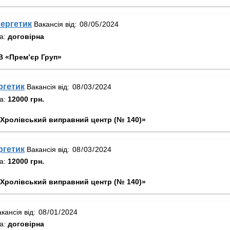
ергетик
Вакансія від:
та:
договірна
В «Прем’єр Груп»
ргетик
Вакансія від:
та:
12000 грн.
«Хролівський виправний центр (№ 140)»
ргетик
Вакансія від:
та:
12000 грн.
«Хролівський виправний центр (№ 140)»
кансія від:
та:
договірна