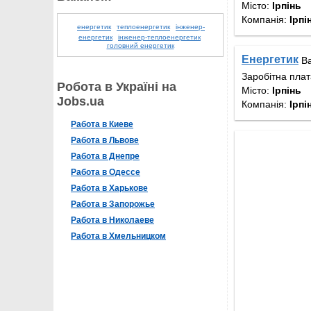
Місто:
Ірпінь
Компанія:
Ірпі
енергетик
теплоенергетик
інженер-
енергетик
інженер-теплоенергетик
головний енергетик
Енергетик
Ва
Заробітна пла
Робота в Україні на
Місто:
Ірпінь
Jobs.ua
Компанія:
Ірпі
Работа в Киеве
Работа в Львове
Работа в Днепре
Работа в Одессе
Работа в Харькове
Работа в Запорожье
Работа в Николаеве
Работа в Хмельницком