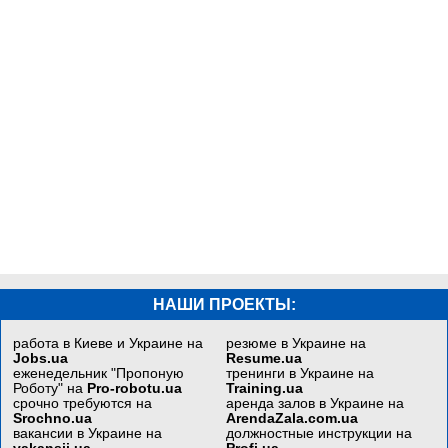
НАШИ ПРОЕКТЫ:
работа в Киеве и Украине на
резюме в Украине на
Jobs.ua
Resume.ua
еженедельник "Пропоную
тренинги в Украине на
Роботу" на
Pro-robotu.ua
Training.ua
срочно требуются на
аренда залов в Украине на
Srochno.ua
ArendaZala.com.ua
вакансии в Украине на
должностные инструкции на