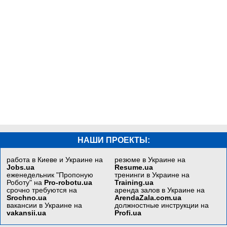
НАШИ ПРОЕКТЫ:
работа в Киеве и Украине на
резюме в Украине на
Jobs.ua
Resume.ua
еженедельник "Пропоную
тренинги в Украине на
Роботу" на
Pro-robotu.ua
Training.ua
срочно требуются на
аренда залов в Украине на
Srochno.ua
ArendaZala.com.ua
вакансии в Украине на
должностные инструкции на
vakansii.ua
Profi.ua