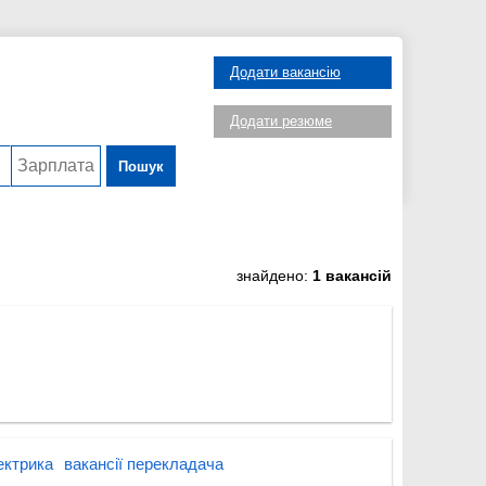
Додати вакансію
Додати резюме
Пошук
знайдено:
1 вакансій
ектрика
вакансії перекладача