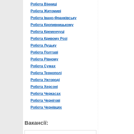
Робота Вінниці
Робота Житомирі
Робота Івано-Франківську
Робота Кропивницькому
Робота Кременчуці
Робота Кривому Розі
Робота Луцьку
Робота Полтаві
Робота Рівному
Робота Сумах
Робота Тернополі
Робота Ужгороді
Робота Херсоні
Робота Черкасах
Робота Чернігові
Робота Чернівцях
Вакансії: