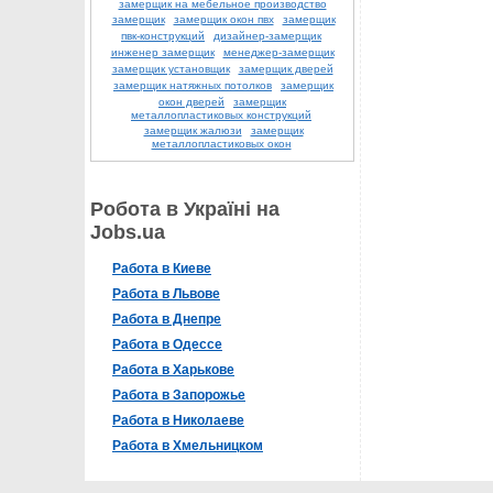
замерщик на мебельное производство
замерщик
замерщик окон пвх
замерщик
пвк-конструкций
дизайнер-замерщик
инженер замерщик
менеджер-замерщик
замерщик установщик
замерщик дверей
замерщик натяжных потолков
замерщик
окон дверей
замерщик
металлопластиковых конструкций
замерщик жалюзи
замерщик
металлопластиковых окон
Робота в Україні на
Jobs.ua
Работа в Киеве
Работа в Львове
Работа в Днепре
Работа в Одессе
Работа в Харькове
Работа в Запорожье
Работа в Николаеве
Работа в Хмельницком