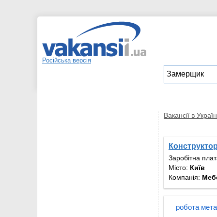
Російська версія
Вакансії в Україн
Конструктор
Заробітна пла
Місто:
Київ
Компанія:
Меб
робота мет