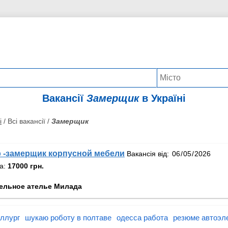
Вакансії
Замерщик
в Україні
і
/ Всі вакансії /
Замерщик
 -замерщик корпусной мебели
Вакансія від:
та:
17000 грн.
ельное ателье Милада
аллург
шукаю роботу в полтаве
одесса работа
резюме автоэл