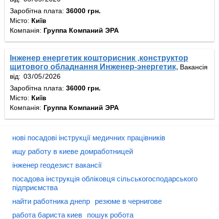
Заробітна плата:
36000 грн.
Місто:
Київ
Компанія:
Группа Компаний ЭРА
Інженер енергетик кошторисник ,конструктор
щитового обладнання Инженер-энергетик,
Вакансія
від:
Заробітна плата:
36000 грн.
Місто:
Київ
Компанія:
Группа Компаний ЭРА
нові посадові інструкції медичних працівників
ищу работу в киеве домработницей
інженер геодезист вакансії
посадова інструкція обліковця сільськогосподарського
підприємства
найти работника днепр
резюме в чернигове
работа бариста киев
пошук робота