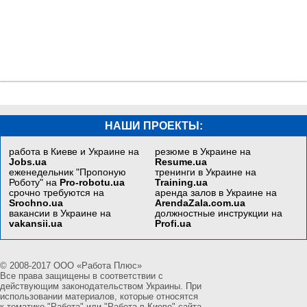
НАШИ ПРОЕКТЫ:
работа в Киеве и Украине на
резюме в Украине на
Jobs.ua
Resume.ua
еженедельник "Пропоную
тренинги в Украине на
Роботу" на
Pro-robotu.ua
Training.ua
срочно требуются на
аренда залов в Украине на
Srochno.ua
ArendaZala.com.ua
вакансии в Украине на
должностные инструкции на
vakansii.ua
Profi.ua
© 2008-2017 ООО «Работа Плюс»
Все права защищены в соответствии с
действующим законодательством Украины. При
использовании материалов, которые относятся
к тематике "Работа" или "Работа в Киеве" сайта